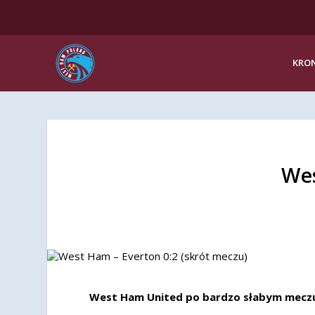
KRON
Wes
West Ham United po bardzo słabym meczu p