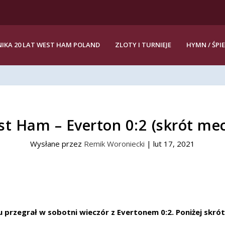
IKA 20 LAT WEST HAM POLAND
ZLOTY I TURNIEJE
HYMN / ŚPI
t Ham – Everton 0:2 (skrót me
Wysłane przez
Remik Woroniecki
|
lut 17, 2021
rzegrał w sobotni wieczór z Evertonem 0:2. Poniżej skrót