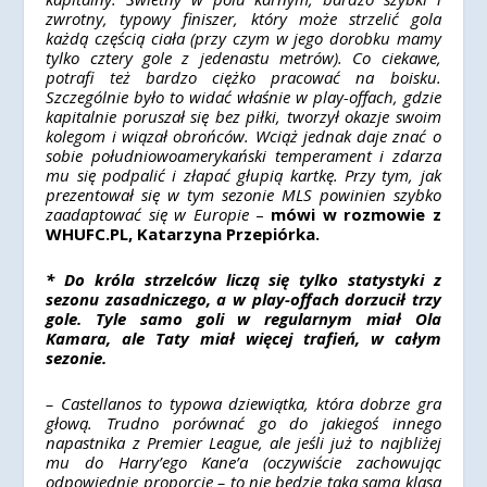
zwrotny, typowy finiszer, który może strzelić gola
każdą częścią ciała (przy czym w jego dorobku mamy
tylko cztery gole z jedenastu metrów). Co ciekawe,
potrafi też bardzo ciężko pracować na boisku.
Szczególnie było to widać właśnie w play-offach, gdzie
kapitalnie poruszał się bez piłki, tworzył okazje swoim
kolegom i wiązał obrońców. Wciąż jednak daje znać o
sobie południowoamerykański temperament i zdarza
mu się podpalić i złapać głupią kartkę. Przy tym, jak
prezentował się w tym sezonie MLS powinien szybko
zaadaptować się w Europie
–
mówi w rozmowie z
WHUFC.PL, Katarzyna Przepiórka.
* Do króla strzelców liczą się tylko statystyki z
sezonu zasadniczego, a w play-offach dorzucił trzy
gole. Tyle samo goli w regularnym miał Ola
Kamara, ale Taty miał więcej trafień, w całym
sezonie.
– Castellanos to typowa dziewiątka, która dobrze gra
głową. Trudno porównać go do jakiegoś innego
napastnika z Premier League, ale jeśli już to najbliżej
mu do Harry’ego Kane’a (oczywiście zachowując
odpowiednie proporcje – to nie będzie taka sama klasa