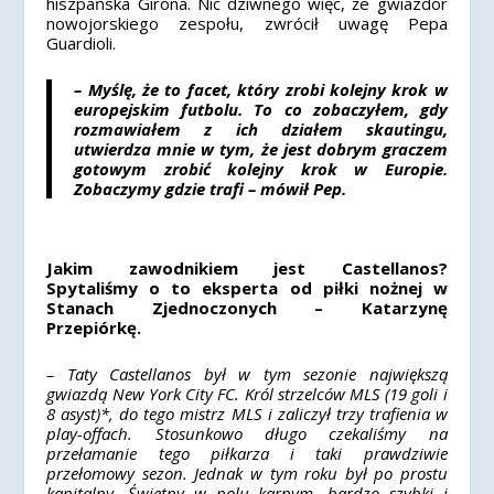
hiszpańska Girona. Nic dziwnego więc, że gwiazdor
nowojorskiego zespołu, zwrócił uwagę Pepa
Guardioli.
– Myślę, że to facet, który zrobi kolejny krok w
europejskim futbolu. To co zobaczyłem, gdy
rozmawiałem z ich działem skautingu,
utwierdza mnie w tym, że jest dobrym graczem
gotowym zrobić kolejny krok w Europie.
Zobaczymy gdzie trafi – mówił Pep.
Jakim zawodnikiem jest Castellanos?
Spytaliśmy o to eksperta od piłki nożnej w
Stanach Zjednoczonych – Katarzynę
Przepiórkę.
– Taty Castellanos był w tym sezonie największą
gwiazdą New York City FC. Król strzelców MLS (19 goli i
8 asyst)*, do tego mistrz MLS i zaliczył trzy trafienia w
play-offach. Stosunkowo długo czekaliśmy na
przełamanie tego piłkarza i taki prawdziwie
przełomowy sezon. Jednak w tym roku był po prostu
kapitalny. Świetny w polu karnym, bardzo szybki i