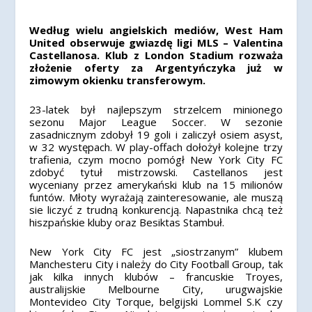
Według wielu angielskich mediów, West Ham
United obserwuje gwiazdę ligi MLS – Valentina
Castellanosa. Klub z London Stadium rozważa
złożenie oferty za Argentyńczyka już w
zimowym okienku transferowym.
23-latek był najlepszym strzelcem minionego
sezonu Major League Soccer. W sezonie
zasadnicznym zdobył 19 goli i zaliczył osiem asyst,
w 32 występach. W play-offach dołożył kolejne trzy
trafienia, czym mocno pomógł New York City FC
zdobyć tytuł mistrzowski. Castellanos jest
wyceniany przez amerykański klub na 15 milionów
funtów. Młoty wyrażają zainteresowanie, ale muszą
sie liczyć z trudną konkurencją. Napastnika chcą też
hiszpańskie kluby oraz Besiktas Stambuł.
New York City FC jest „siostrzanym” klubem
Manchesteru City i należy do City Football Group, tak
jak kilka innych klubów – francuskie Troyes,
australijskie Melbourne City, urugwajskie
Montevideo City Torque, belgijski Lommel S.K czy