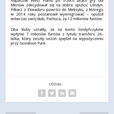
Napastnik West Hamu po trzech latach gry dla
Młotów zdecydował się na dobre opuścić Londyn.
Piłkarz z Ekwadoru powróci do Meksyku, z którego
w 2014 roku postanowił wyemigrować – opuścił
wówczas swój klub, Pachuca, za 12 milionów funtów.
Oba kluby ustaliły, że na konto londyńczyków
wpłynie 7 milionów funtów z tytułu transferu 26-
latka, który zeszły sezon spędził na wypożyczeniu
przy Goodison Park.
UDZIAŁ: