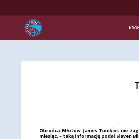
KRON
T
Obrońca Młotów James Tomkins nie zagr
miesiąc. – taką informację podał Slaven Bi