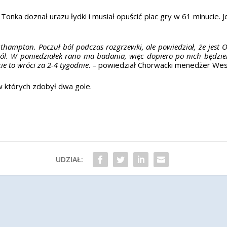
nka doznał urazu łydki i musiał opuścić plac gry w 61 minucie. 
hampton. Poczuł ból podczas rozgrzewki, ale powiedział, że jest O
ól. W poniedziałek rano ma badania, więc dopiero po nich będzi
ie to wróci za 2-4 tygodnie
. – powiedział Chorwacki menedżer W
w których zdobył dwa gole.
UDZIAŁ: