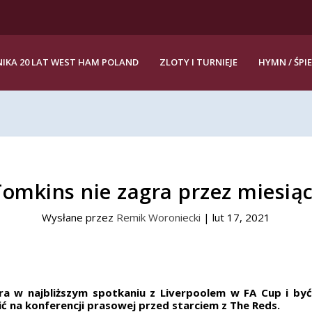
IKA 20 LAT WEST HAM POLAND
ZLOTY I TURNIEJE
HYMN / ŚPI
omkins nie zagra przez miesią
Wysłane przez
Remik Woroniecki
|
lut 17, 2021
a w najbliższym spotkaniu z Liverpoolem w FA Cup i być
lić na konferencji prasowej przed starciem z The Reds.