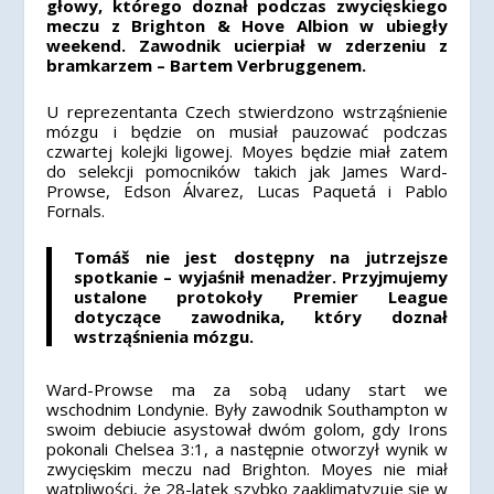
głowy, którego doznał podczas zwycięskiego
meczu z Brighton & Hove Albion w ubiegły
weekend. Zawodnik ucierpiał w zderzeniu z
bramkarzem – Bartem Verbruggenem.
U reprezentanta Czech stwierdzono wstrząśnienie
mózgu i będzie on musiał pauzować podczas
czwartej kolejki ligowej.
Moyes będzie miał zatem
do selekcji pomocników takich jak James Ward-
Prowse, Edson Álvarez, Lucas Paquetá i Pablo
Fornals.
Tomáš nie jest dostępny na jutrzejsze
spotkanie – wyjaśnił menadżer.
Przyjmujemy
ustalone protokoły Premier League
dotyczące zawodnika, który doznał
wstrząśnienia mózgu.
Ward-Prowse ma za sobą udany start we
wschodnim Londynie. Były zawodnik Southampton w
swoim debiucie asystował dwóm golom, gdy Irons
pokonali Chelsea 3:1, a następnie otworzył wynik w
zwycięskim meczu nad Brighton.
Moyes nie miał
wątpliwości, że 28-latek szybko zaaklimatyzuje się w