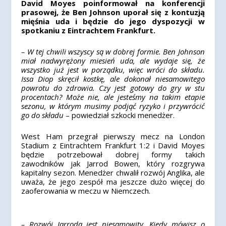
David Moyes poinformował na konferencji
prasowej, że Ben Johnson uporał się z kontuzją
mięśnia uda i będzie do jego dyspozycji w
spotkaniu z Eintrachtem Frankfurt.
– W tej chwili wszyscy są w dobrej formie. Ben Johnson
miał nadwyrężony miesień uda, ale wydaje się, że
wszystko już jest w porządku, więc wróci do składu.
Issa Diop skręcił kostkę, ale dokonał niesamowitego
powrotu do zdrowia. Czy jest gotowy do gry w stu
procentach? Może nie, ale jesteśmy na takim etapie
sezonu, w którym musimy podjąć ryzyko i przywrócić
go do składu
– powiedział szkocki menedżer.
West Ham przegrał pierwszy mecz na London
Stadium z Eintrachtem Frankfurt 1:2 i David Moyes
będzie potrzebował dobrej formy takich
zawodników jak Jarrod Bowen, który rozgrywa
kapitalny sezon. Menedżer chwalił rozwój Anglika, ale
uważa, że jego zespół ma jeszcze dużo więcej do
zaoferowania w meczu w Niemczech.
– Rozwój Jarroda jest niesamowity. Kiedy mówisz o