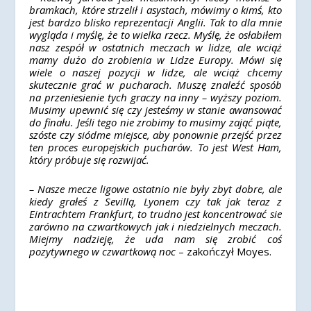
bramkach, które strzelił i asystach, mówimy o kimś, kto
jest bardzo blisko reprezentacji Anglii. Tak to dla mnie
wygląda i myślę, że to wielka rzecz. Myślę, że osłabiłem
nasz zespół w ostatnich meczach w lidze, ale wciąż
mamy dużo do zrobienia w Lidze Europy. Mówi się
wiele o naszej pozycji w lidze, ale wciąż chcemy
skutecznie grać w pucharach. Muszę znaleźć sposób
na przeniesienie tych graczy na inny – wyższy poziom.
Musimy upewnić się czy jesteśmy w stanie awansować
do finału. Jeśli tego nie zrobimy to musimy zająć piąte,
szóste czy siódme miejsce, aby ponownie przejść przez
ten proces europejskich pucharów. To jest West Ham,
który próbuje się rozwijać.
– Nasze mecze ligowe ostatnio nie były zbyt dobre, ale
kiedy grałeś z Sevillą, Lyonem czy tak jak teraz z
Eintrachtem Frankfurt, to trudno jest koncentrować sie
zarówno na czwartkowych jak i niedzielnych meczach.
Miejmy nadzieję, że uda nam się zrobić coś
pozytywnego w czwartkową noc
– zakończył Moyes.