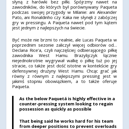
słyną z harówki bez piłki. Spójrzmy nawet na
zawodników, do których był porównywany Paqueta
podczas swojej przygody w Milanie: ani Alexander
Pato, ani Ronaldinho czy Kaka nie słynęli z zabójczej
gry w pressingu. A Paqueta nawet pod tym kątem
jest jednym z najlepszych na świecie.
Być może nie brzmi to realnie, ale Lucas Paqueta w
poprzednim sezonie zaliczył więcej odbiorów od…
Declana Rice’a, czyli najczęściej odbierającego piłkę
zawodnika West Hamu. Brazylijczyk łącznie
niejednokrotnie wygrywał walkę o piłkę tuż po jej
stracie, co także jest dość istotne w kontekście gry
defensywnej drużyny West Hamu. Chcąc grać jak
równy z równym z najlepszymi pressing jest w
jakimś stopniu obowiązkiem, a to także oferuje
Paqueta.
As the below Paquetá is highly effective in a
counter-pressing system looking to regain
possession as quickly as possible
That being said he works hard for his team
from deeper positions to prevent overloads