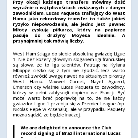
Przy okazji każdego transferu mówimy dość
wyraźnie o wątpliwościach związanych z danym
zawodnikiem. Lucas Paqueta trafiający do West
Hamu jako rekordowy transfer to także jakieś
ryzyko niepowodzenia, ale jedno jest pewne:
Młoty zyskują piłkarza, który na papierze
pasuje do drużyny Moyesa idealnie. A
przynajmniej tak mówią liczby.
West Ham ściąga do siebie absolutną gwiazdę Ligue
1. Nie bez kozery głównym sloganem ligi francuskiej
są słowa, że to liga talentów. Patrząc na Kyliana
Mbappe ciężko się z tym nie zgodzić, lecz warto
również zwrócić uwagę nawet na aktualnych piłkarzy
West Hamu. Maxwel Cornet, Nayef Aguerd,
Emerson czy właśnie Lucas Paqueta to zawodnicy,
którzy w pełni zabłysnęli dopiero we Francji. Być
może warto brać poprawkę na to, że nie każdy
gwiazdor Ligue 1 przebija się w Premier League (np.
Nicolas Pepe w Arsenalu), ale w przypadku Paquety
można sądzić, że będzie inaczej.
We are delighted to announce the Club
record signing of Brazil international Lucas