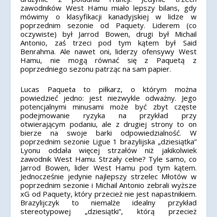
zawodników West Hamu miało lepszy bilans, gdy
mówimy o klasyfikacji kanadyjskiej w lidze w
poprzednim sezonie od Paquety. Liderem (co
oczywiste) był Jarrod Bowen, drugi był Michail
Antonio, zaś trzeci pod tym kątem był Said
Benrahma. Ale nawet oni, liderzy ofensywy West
Hamu, nie mogą równać się z Paquetą z
poprzedniego sezonu patrząc na sam papier.
Lucas Paqueta to piłkarz, o którym można
powiedzieć jedno: jest niezwykle odważny. Jego
potencjalnymi minusami może być zbyt częste
podejmowanie ryzyka na przykład przy
otwierającym podaniu, ale z drugiej strony to on
bierze na swoje barki odpowiedzialność. W
poprzednim sezonie Ligue 1 brazylijska „dziesiątka”
Lyonu oddała więcej strzałów niż jakikolwiek
zawodnik West Hamu. Strzały celne? Tyle samo, co
Jarrod Bowen, lider West Hamu pod tym kątem.
Jednocześnie jedynie najlepszy strzelec Młotów w
poprzednim sezonie i Michail Antonio zebrali wyższe
xG od Paquety, który przecież nie jest napastnikiem.
Brazylijczyk to niemalże idealny przykład
stereotypowej „dziesiątki”, którą przecież