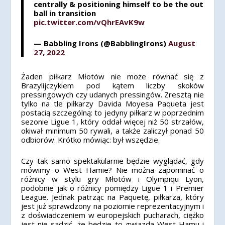
centrally & positioning himself to be the out
ball in transition
pic.twitter.com/vQhrEAvK9w
— Babbling Irons (@BabblingIrons)
August
27, 2022
Żaden piłkarz Młotów nie może równać się z
Brazylijczykiem pod kątem liczby skoków
pressingowych czy udanych pressingów. Zresztą nie
tylko na tle piłkarzy Davida Moyesa Paqueta jest
postacią szczególną: to jedyny piłkarz w poprzednim
sezonie Ligue 1, który oddał więcej niż 50 strzałów,
okiwał minimum 50 rywali, a także zaliczył ponad 50
odbiorów. Krótko mówiąc: był wszędzie.
Czy tak samo spektakularnie będzie wyglądać, gdy
mówimy o West Hamie? Nie można zapominać o
różnicy w stylu gry Młotów i Olympiqu Lyon,
podobnie jak o różnicy pomiędzy Ligue 1 i Premier
League. Jednak patrząc na Paquetę, piłkarza, który
jest już sprawdzony na poziomie reprezentacyjnym i
z doświadczeniem w europejskich pucharach, ciężko
jest nie sądzić, że będzie to gwiazda West Hamu i