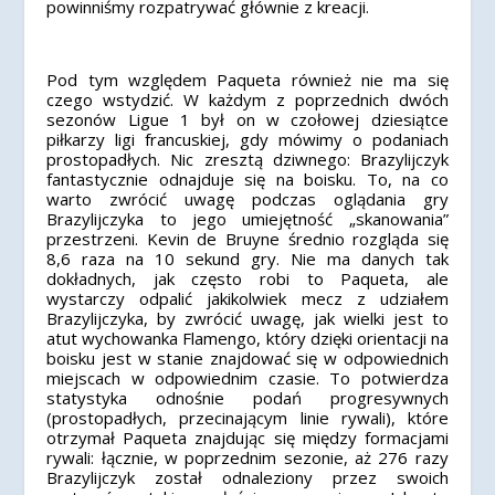
powinniśmy rozpatrywać głównie z kreacji.
Pod tym względem Paqueta również nie ma się
czego wstydzić. W każdym z poprzednich dwóch
sezonów Ligue 1 był on w czołowej dziesiątce
piłkarzy ligi francuskiej, gdy mówimy o podaniach
prostopadłych. Nic zresztą dziwnego: Brazylijczyk
fantastycznie odnajduje się na boisku. To, na co
warto zwrócić uwagę podczas oglądania gry
Brazylijczyka to jego umiejętność „skanowania”
przestrzeni. Kevin de Bruyne średnio rozgląda się
8,6 raza na 10 sekund gry. Nie ma danych tak
dokładnych, jak często robi to Paqueta, ale
wystarczy odpalić jakikolwiek mecz z udziałem
Brazylijczyka, by zwrócić uwagę, jak wielki jest to
atut wychowanka Flamengo, który dzięki orientacji na
boisku jest w stanie znajdować się w odpowiednich
miejscach w odpowiednim czasie. To potwierdza
statystyka odnośnie podań progresywnych
(prostopadłych, przecinającym linie rywali), które
otrzymał Paqueta znajdując się między formacjami
rywali: łącznie, w poprzednim sezonie, aż 276 razy
Brazylijczyk został odnaleziony przez swoich