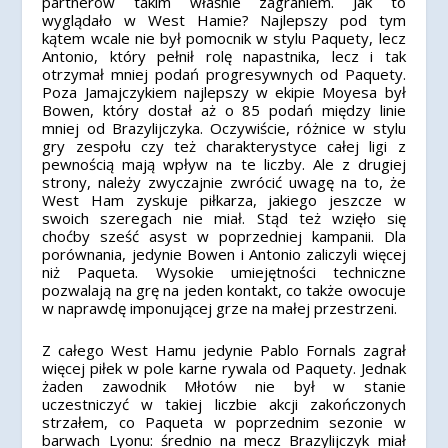
partnerów takim właśnie zagraniem. Jak to
wyglądało w West Hamie? Najlepszy pod tym
kątem wcale nie był pomocnik w stylu Paquety, lecz
Antonio, który pełnił rolę napastnika, lecz i tak
otrzymał mniej podań progresywnych od Paquety.
Poza Jamajczykiem najlepszy w ekipie Moyesa był
Bowen, który dostał aż o 85 podań między linie
mniej od Brazylijczyka. Oczywiście, różnice w stylu
gry zespołu czy też charakterystyce całej ligi z
pewnością mają wpływ na te liczby. Ale z drugiej
strony, należy zwyczajnie zwrócić uwagę na to, że
West Ham zyskuje piłkarza, jakiego jeszcze w
swoich szeregach nie miał. Stąd też wzięło się
choćby sześć asyst w poprzedniej kampanii. Dla
porównania, jedynie Bowen i Antonio zaliczyli więcej
niż Paqueta. Wysokie umiejętności techniczne
pozwalają na grę na jeden kontakt, co także owocuje
w naprawdę imponującej grze na małej przestrzeni.
Z całego West Hamu jedynie Pablo Fornals zagrał
więcej piłek w pole karne rywala od Paquety. Jednak
żaden zawodnik Młotów nie był w stanie
uczestniczyć w takiej liczbie akcji zakończonych
strzałem, co Paqueta w poprzednim sezonie w
barwach Lyonu: średnio na mecz Brazylijczyk miał