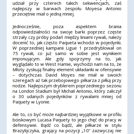
udział przy czterech takich sekwencjach, zaś
najlepszy w barwach zespołu Moyesa Antonio
przeciętnie miał o jedną mniej.
Jednocześnie, poza aspektem brania
odpowiedzialności na swoje barki poprzez częste
strzały czy próby podań między liniami rywali, należy
docenić to, jak często Paqueta wchodzi w pojedynki.
W poprzedniej kampanii Ligue 1 przedryblował on
75 rywali, co już samo w sobie jest wynikiem
imponującym. Ale gdy spojrzymy na to, jak
wyglądało to w West Hamie, wychodzi nam na to, że
Młoty zyskują finalny element układanki w ofensywie
– dotychczas David Moyes nie miał w swoich
szeregach aż tak przebojowego piłkarza z piłką przy
nodze. Najlepszym dryblerem poprzedniego sezonu
na London Stadium był Michail Antonio, który zaliczył
o 30 udanych pojedynków z rywalami mniej od
Paquety w Lyonie.
Ale to, co być może najbardziej wyjątkowe w profilu
boiskowym Lucasa Paquety to jego chęć do pracy w
defensywie. Bądź co bądź, ale piłkarze w stylu
Brazylijczyka, grający na pozycji „10” zazwyczaj nie