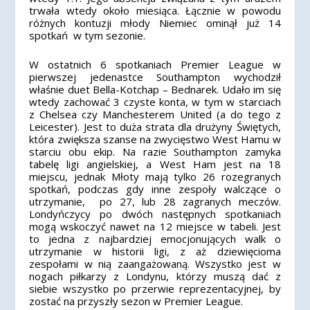
trwała wtedy około miesiąca. Łącznie w powodu
różnych kontuzji młody Niemiec ominął już 14
spotkań w tym sezonie.
W ostatnich 6 spotkaniach Premier League w
pierwszej jedenastce Southampton wychodził
właśnie duet Bella-Kotchap – Bednarek. Udało im się
wtedy zachować 3 czyste konta, w tym w starciach
z Chelsea czy Manchesterem United (a do tego z
Leicester). Jest to duża strata dla drużyny Świętych,
która zwiększa szanse na zwycięstwo West Hamu w
starciu obu ekip. Na razie Southampton zamyka
tabelę ligi angielskiej, a West Ham jest na 18
miejscu, jednak Młoty mają tylko 26 rozegranych
spotkań, podczas gdy inne zespoły walczące o
utrzymanie, po 27, lub 28 zagranych meczów.
Londyńczycy po dwóch następnych spotkaniach
mogą wskoczyć nawet na 12 miejsce w tabeli. Jest
to jedna z najbardziej emocjonujących walk o
utrzymanie w historii ligi, z aż dziewięcioma
zespołami w nią zaangażowaną. Wszystko jest w
nogach piłkarzy z Londynu, którzy muszą dać z
siebie wszystko po przerwie reprezentacyjnej, by
zostać na przyszły sezon w Premier League.