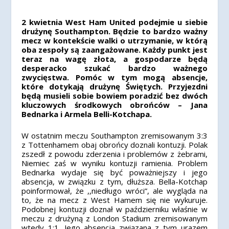
2 kwietnia West Ham United podejmie u siebie
drużynę Southampton. Będzie to bardzo ważny
mecz w kontekście walki o utrzymanie, w którą
oba zespoły są zaangażowane. Każdy punkt jest
teraz na wagę złota, a gospodarze będą
desperacko szukać bardzo ważnego
zwycięstwa. Pomóc w tym mogą absencje,
które dotykają drużynę Świętych. Przyjezdni
będą musieli sobie bowiem poradzić bez dwóch
kluczowych środkowych obrońców – Jana
Bednarka i Armela Belli-Kotchapa.
W ostatnim meczu Southampton zremisowanym 3:3
z Tottenhamem obaj obrońcy doznali kontuzji. Polak
zszedł z powodu zderzenia i problemów z żebrami,
Niemiec zaś w wyniku kontuzji ramienia. Problem
Bednarka wydaje się być poważniejszy i jego
absencja, w związku z tym, dłuższa. Bella-Kotchap
poinformował, że ,,niedługo wróci”, ale wygląda na
to, że na mecz z West Hamem się nie wykuruje.
Podobnej kontuzji doznał w październiku właśnie w
meczu z drużyną z London Stadium zremisowanym
wtedy 1:1. Jego absencja związana z tym urazem