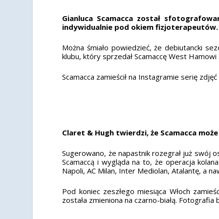
Gianluca Scamacca został sfotografowan
indywidualnie pod okiem fizjoterapeutów.
Można śmiało powiedzieć, że debiutancki sezon
klubu, który sprzedał Scamaccę West Hamowi st
Scamacca zamieścił na Instagramie serię zdjęć
Claret & Hugh twierdzi, że Scamacca może
Sugerowano, że napastnik rozegrał już swój o
Scamaccą i wygląda na to, że operacja kola
Napoli, AC Milan, Inter Mediolan, Atalantę, a 
Pod koniec zeszłego miesiąca Włoch zamieśc
została zmieniona na czarno-białą. Fotografi