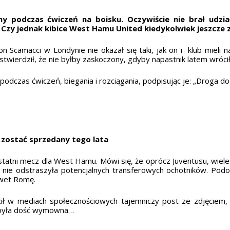
y podczas ćwiczeń na boisku. Oczywiście nie brał udzia
 Czy jednak kibice West Hamu United kiedykolwiek jeszcze
 Scamacci w Londynie nie okazał się taki, jak on i klub mieli n
wierdził, że nie byłby zaskoczony, gdyby napastnik latem wróci
 podczas ćwiczeń, biegania i rozciągania, podpisując je: „Droga d
 zostać sprzedany tego lata
statni mecz dla West Hamu. Mówi się, że oprócz Juventusu, wiele
na nie odstraszyła potencjalnych transferowych ochotników. Po
nawet Romę.
ił w mediach społecznościowych tajemniczy post ze zdjęciem
a była dość wymowna…