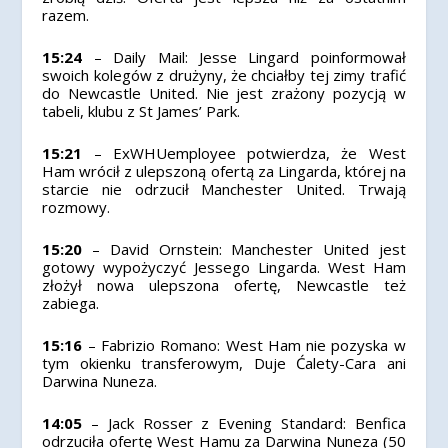
razem.
15:24
– Daily Mail: Jesse Lingard poinformował
swoich kolegów z drużyny, że chciałby tej zimy trafić
do Newcastle United. Nie jest zrażony pozycją w
tabeli, klubu z St James’ Park.
15:21
– ExWHUemployee potwierdza, że West
Ham wrócił z ulepszoną ofertą za Lingarda, której na
starcie nie odrzucił Manchester United. Trwają
rozmowy.
15:20
– David Ornstein: Manchester United jest
gotowy wypożyczyć Jessego Lingarda. West Ham
złożył nowa ulepszona ofertę, Newcastle też
zabiega.
15:16
– Fabrizio Romano: West Ham nie pozyska w
tym okienku transferowym, Duje Ćalety-Cara ani
Darwina Nuneza.
14:05
– Jack Rosser z Evening Standard: Benfica
odrzuciła ofertę West Hamu za Darwina Nuneza (50