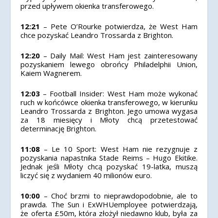
przed upływem okienka transferowego.
12:21
– Pete O’Rourke potwierdza, że West Ham
chce pozyskać Leandro Trossarda z Brighton.
12:20
– Daily Mail: West Ham jest zainteresowany
pozyskaniem lewego obrońcy Philadelphii Union,
Kaiem Wagnerem.
12:03
– Football Insider: West Ham może wykonać
ruch w końcówce okienka transferowego, w kierunku
Leandro Trossarda z Brighton. Jego umowa wygasa
za 18 miesięcy i Młoty chcą przetestować
determinację Brighton.
11:08
– Le 10 Sport: West Ham nie rezygnuje z
pozyskania napastnika Stade Reims – Hugo Ekitike.
Jednak jeśli Młoty chcą pozyskać 19-latka, muszą
liczyć się z wydaniem 40 milionów euro.
10:00
– Choć brzmi to nieprawdopodobnie, ale to
prawda. The Sun i ExWHUemployee potwierdzają,
że oferta £50m, która złożył niedawno klub, była za