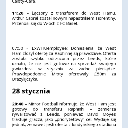
Ćalety-Cara.
11:20
– Łączony z transferem do West Hamu,
Arthur Cabral został nowym napastnikiem Fiorentiny.
Przenosi się do Włoch z FC Basel.
07:50 –
ExWHUemployee: Doniesienia, że West
Ham złożył ofertę za Raphinhę są prawdziwe. Oferta
została szybko odrzucona przez Leeds, które
uznało, że nie jest gotowe na sprzedaż swojego
gwiazdora w styczniu za żadne pieniądze.
Prawdopodobnie Młoty oferowały £50m za
Brazylijczyka.
28 stycznia
20:40
– Mirror Football informuje, że West Ham jest
gotowy do transferu Raphinhi – zamierza
rywalizować z Leeds, ponieważ David Moyes
traktuje gracza, jako „priorytetowy” cel. Wydaje się
jednak, że nawet jeśli oferta z londyńskiego stadionu