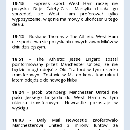
19:15
– Express Sport: West Ham raczej nie
pozyska Duje Ćalety-Cara. Marsylia chciała go
sprzedać, ale West Ham preferował tylko
wypozyczenie, więc nie ma mowy o ukończeniu tego
dealu.
19:12
– Roshane Thomas z The Athletic: West Ham
nie spodziewa się pozyskania nowych zawodników w
dniu dzisiejszym.
18:51
– The Athletic: Jesse Lingard został
poinformowany przez Manchester United, że nie
będzie mógł odejść z Old Trafford w tym okienku
transferowym. Zostanie w MU do końca kontraktu i
latem odejdzie do nowego klubu
18:24
– Jacob Steinberg: Manchester United nie
puści Jessego Lingarda do West Hamu w tym
okienku transferowym. Newcastle pozostaje w
wyścigu.
18:03
– Daily Mail: Newcastle zaoferowało
Manchesterowi United 3 miliony funtów za