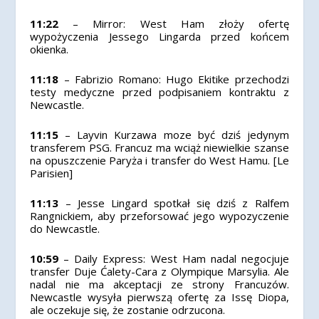
11:22
– Mirror: West Ham złoży ofertę
wypożyczenia Jessego Lingarda przed końcem
okienka.
11:18
– Fabrizio Romano: Hugo Ekitike przechodzi
testy medyczne przed podpisaniem kontraktu z
Newcastle.
11:15
– Layvin Kurzawa moze być dziś jedynym
transferem PSG. Francuz ma wciąż niewielkie szanse
na opuszczenie Paryża i transfer do West Hamu. [Le
Parisien]
11:13
– Jesse Lingard spotkał się dziś z Ralfem
Rangnickiem, aby przeforsować jego wypozyczenie
do Newcastle.
10:59
– Daily Express: West Ham nadal negocjuje
transfer Duje Ćalety-Cara z Olympique Marsylia. Ale
nadal nie ma akceptacji ze strony Francuzów.
Newcastle wysyła pierwszą ofertę za Issę Diopa,
ale oczekuje się, że zostanie odrzucona.