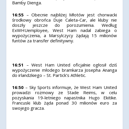
Bamby Dienga.
16:55
– Obecnie najbliżej Młotów jest chorwacki
środkowy obrońca Duje Caleta-Car, ale kluby nie
doszły jeszcze do porozumienia. Według
ExWHUemployee, West Ham nadal zabiega o
wypożyczenia, a Marsylczycy żądają 15 milionów
funtów za transfer definitywny.
16:51
– West Ham United oficjalnie ogłosił dziś
wypożyczenie młodego bramkarza Josepha Ananga
do irlandzkiego – St. Partick’s Athletic.
16:50
– Sky Sports informuje, że West Ham United
prowadzi rozmowy ze Stade Reims, w celu
pozyskania 19-letniego napastnika Hugo Ekitike.
Francuski klub żąda ponad 30 milionów euro za
swojego gracza.