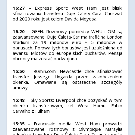
16:27
– Express Sport: West Ham jest bliski
sfinalizowania transferu Duje Ćalety-Cara. Chorwat
od 2020 roku jest celem Davida Moyesa.
16:20
– GFFN: Rozmowy pomiędzy WHU i OM są
zaawansowane. Duje Ćaleta-Car ma trafić na London
Stadium za 19 milionów euro + 5 milionów w
bonusach. Połowa tych bonusów jest uzależniona od
awansu Młotów do europejskich pucharów. Pensja
obrońcy ma zostać podwojona.
15:50
– 90min.com: Newcastle chce sfinalizować
transfer Jessego Lingarda przed zakończeniem
okienka. Omawiane są ostateczne szczegóły
umowy.
15:48
– Sky Sports: Liverpool chce pozyskać w tym
okienku transferowym, cel West Hamu, Fabio
Carvalho z Fulham.
15:35
– Francuskie media: West Ham prowadzi
zaawansowane rozmowy z Olympique Marsylia
odnośnie transferu Duje Ćalety-Cara. Transfer może