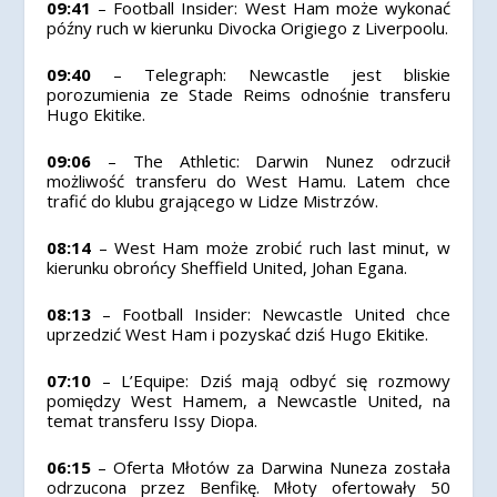
09:41
– Football Insider: West Ham może wykonać
późny ruch w kierunku Divocka Origiego z Liverpoolu.
09:40
– Telegraph: Newcastle jest bliskie
porozumienia ze Stade Reims odnośnie transferu
Hugo Ekitike.
09:06
– The Athletic: Darwin Nunez odrzucił
możliwość transferu do West Hamu. Latem chce
trafić do klubu grającego w Lidze Mistrzów.
08:14
– West Ham może zrobić ruch last minut, w
kierunku obrońcy Sheffield United, Johan Egana.
08:13
– Football Insider: Newcastle United chce
uprzedzić West Ham i pozyskać dziś Hugo Ekitike.
07:10
– L’Equipe: Dziś mają odbyć się rozmowy
pomiędzy West Hamem, a Newcastle United, na
temat transferu Issy Diopa.
06:15
– Oferta Młotów za Darwina Nuneza została
odrzucona przez Benfikę. Młoty ofertowały 50