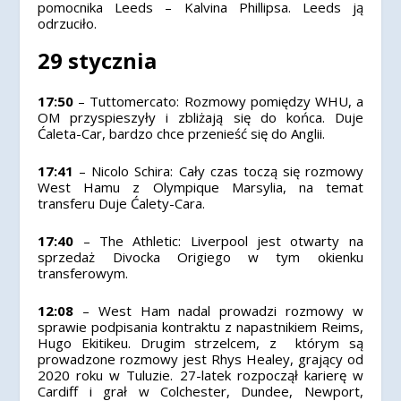
pomocnika Leeds – Kalvina Phillipsa. Leeds ją
odrzuciło.
29 stycznia
17:50
– Tuttomercato: Rozmowy pomiędzy WHU, a
OM przyspieszyły i zbliżają się do końca. Duje
Ćaleta-Car, bardzo chce przenieść się do Anglii.
17:41
– Nicolo Schira: Cały czas toczą się rozmowy
West Hamu z Olympique Marsylia, na temat
transferu Duje Ćalety-Cara.
17:40
– The Athletic: Liverpool jest otwarty na
sprzedaż Divocka Origiego w tym okienku
transferowym.
12:08
– West Ham nadal prowadzi rozmowy w
sprawie podpisania kontraktu z napastnikiem Reims,
Hugo Ekitikeu. Drugim strzelcem, z którym są
prowadzone rozmowy jest Rhys Healey, grający od
2020 roku w Tuluzie. 27-latek rozpoczął karierę w
Cardiff i grał w Colchester, Dundee, Newport,