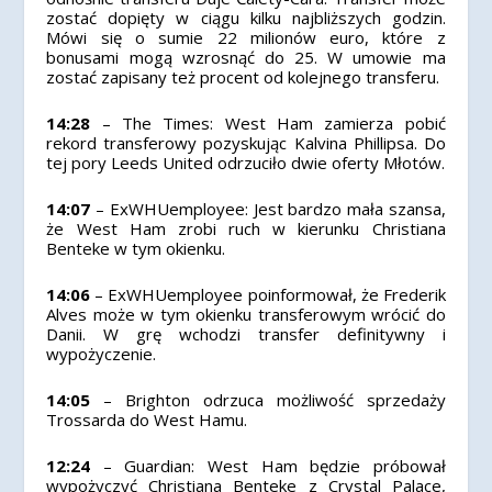
zostać dopięty w ciągu kilku najbliższych godzin.
Mówi się o sumie 22 milionów euro, które z
bonusami mogą wzrosnąć do 25. W umowie ma
zostać zapisany też procent od kolejnego transferu.
14:28
– The Times: West Ham zamierza pobić
rekord transferowy pozyskując Kalvina Phillipsa. Do
tej pory Leeds United odrzuciło dwie oferty Młotów.
14:07
– ExWHUemployee: Jest bardzo mała szansa,
że West Ham zrobi ruch w kierunku Christiana
Benteke w tym okienku.
14:06
– ExWHUemployee poinformował, że Frederik
Alves może w tym okienku transferowym wrócić do
Danii. W grę wchodzi transfer definitywny i
wypożyczenie.
14:05
– Brighton odrzuca możliwość sprzedaży
Trossarda do West Hamu.
12:24
– Guardian: West Ham będzie próbował
wypożyczyć Christiana Benteke z Crystal Palace,