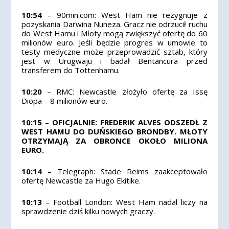
10:54
– 90min.com: West Ham nie rezygnuje z
pozyskania Darwina Nuneza. Gracz nie odrzucił ruchu
do West Hamu i Młoty mogą zwiększyć ofertę do 60
milionów euro. Jeśli będzie progres w umowie to
testy medyczne może przeprowadzić sztab, który
jest w Urugwaju i badał Bentancura przed
transferem do Tottenhamu.
10:20
– RMC: Newcastle złożyło ofertę za Issę
Diopa – 8 milionów euro.
10:15
–
OFICJALNIE: FREDERIK ALVES ODSZEDŁ Z
WEST HAMU DO DUŃSKIEGO BRONDBY. MŁOTY
OTRZYMAJĄ ZA OBRONCE OKOŁO MILIONA
EURO.
10:14
– Telegraph: Stade Reims zaakceptowało
ofertę Newcastle za Hugo Ekitike.
10:13
– Football London: West Ham nadal liczy na
sprawdzenie dziś kilku nowych graczy.