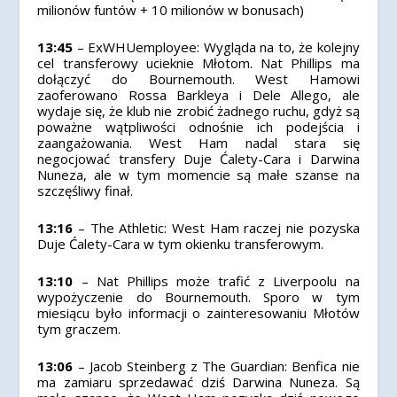
milionów funtów + 10 milionów w bonusach)
13:45
– ExWHUemployee: Wygląda na to, że kolejny
cel transferowy ucieknie Młotom. Nat Phillips ma
dołączyć do Bournemouth. West Hamowi
zaoferowano Rossa Barkleya i Dele Allego, ale
wydaje się, że klub nie zrobić żadnego ruchu, gdyż są
poważne wątpliwości odnośnie ich podejścia i
zaangażowania. West Ham nadal stara się
negocjować transfery Duje Ćalety-Cara i Darwina
Nuneza, ale w tym momencie są małe szanse na
szczęśliwy finał.
13:16
– The Athletic: West Ham raczej nie pozyska
Duje Ćalety-Cara w tym okienku transferowym.
13:10
– Nat Phillips może trafić z Liverpoolu na
wypożyczenie do Bournemouth. Sporo w tym
miesiącu było informacji o zainteresowaniu Młotów
tym graczem.
13:06
– Jacob Steinberg z The Guardian: Benfica nie
ma zamiaru sprzedawać dziś Darwina Nuneza. Są