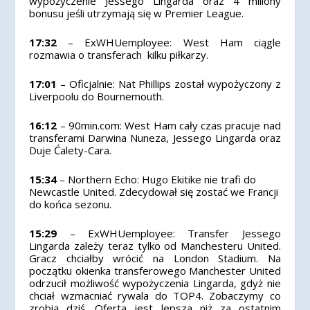
wypożyczenie Jessego Lingarda oraz 4 miliony
bonusu jeśli utrzymają się w Premier League.
17:32
– ExWHUemployee: West Ham ciągle
rozmawia o transferach kilku piłkarzy.
17:01
– Oficjalnie: Nat Phillips został wypożyczony z
Liverpoolu do Bournemouth.
16:12
– 90min.com: West Ham cały czas pracuje nad
transferami Darwina Nuneza, Jessego Lingarda oraz
Duje Ćalety-Cara.
15:34
– Northern Echo: Hugo Ekitike nie trafi do
Newcastle United. Zdecydował się zostać we Francji
do końca sezonu.
15:29
– ExWHUemployee: Transfer Jessego
Lingarda zależy teraz tylko od Manchesteru United.
Gracz chciałby wrócić na London Stadium. Na
początku okienka transferowego Manchester United
odrzucił możliwość wypożyczenia Lingarda, gdyż nie
chciał wzmacniać rywala do TOP4. Zobaczymy co
zrobią dziś. Oferta jest lepsza niż za ostatnim