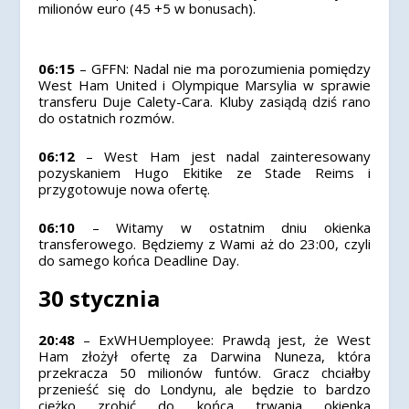
milionów euro (45 +5 w bonusach).
06:15
– GFFN: Nadal nie ma porozumienia pomiędzy
West Ham United i Olympique Marsylia w sprawie
transferu Duje Calety-Cara. Kluby zasiądą dziś rano
do ostatnich rozmów.
06:12
– West Ham jest nadal zainteresowany
pozyskaniem Hugo Ekitike ze Stade Reims i
przygotowuje nowa ofertę.
06:10
– Witamy w ostatnim dniu okienka
transferowego. Będziemy z Wami aż do 23:00, czyli
do samego końca Deadline Day.
30 stycznia
20:48
– ExWHUemployee: Prawdą jest, że West
Ham złożył ofertę za Darwina Nuneza, która
przekracza 50 milionów funtów. Gracz chciałby
przenieść się do Londynu, ale będzie to bardzo
ciężko zrobić do końca trwania okienka