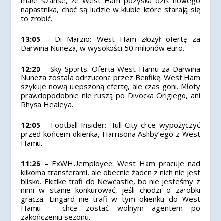
małe szanse, że West Ham pozyska dziś nowego
napastnika, choć są ludzie w klubie które starają się
to zrobić.
13:05
– Di Marzio: West Ham złożył ofertę za
Darwina Nuneza, w wysokości 50 milionów euro.
12:20
– Sky Sports: Oferta West Hamu za Darwina
Nuneza została odrzucona przez Benfikę. West Ham
szykuje nową ulepszoną ofertę, ale czas goni. Młoty
prawdopodobnie nie ruszą po Divocka Origiego, ani
Rhysa Healeya.
12:05
– Football Insider: Hull City chce wypożyczyć
przed końcem okienka, Harrisona Ashby’ego z West
Hamu.
11:26
– ExWHUemployee: West Ham pracuje nad
kilkoma transferami, ale obecnie żaden z nich nie jest
blisko. Ekitike trafi do Newcastle, bo nie jesteśmy z
nimi w stanie konkurować, jeśli chodzi o zarobki
gracza. Lingard nie trafi w tym okienku do West
Hamu – chce zostać wolnym agentem po
zakończeniu sezonu.