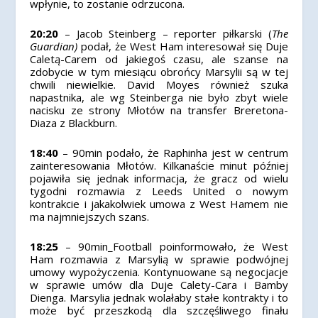
wpłynie, to zostanie odrzucona.
20:20
– Jacob Steinberg – reporter piłkarski (
The
Guardian)
podał, że West Ham interesował się Duje
Caletą-Carem od jakiegoś czasu, ale szanse na
zdobycie w tym miesiącu obrońcy Marsylii są w tej
chwili niewielkie. David Moyes również szuka
napastnika, ale wg Steinberga nie było zbyt wiele
nacisku ze strony Młotów na transfer Breretona-
Diaza z Blackburn.
18:40
– 90min podało, że Raphinha jest w centrum
zainteresowania Młotów. Kilkanaście minut później
pojawiła się jednak informacja, że gracz od wielu
tygodni rozmawia z Leeds United o nowym
kontrakcie i jakakolwiek umowa z West Hamem nie
ma najmniejszych szans.
18:25
– 90min_Football poinformowało, że
West
Ham rozmawia z Marsylią w sprawie podwójnej
umowy wypożyczenia. Kontynuowane są negocjacje
w sprawie umów dla Duje Calety-Cara i Bamby
Dienga.
Marsylia jednak wolałaby stałe kontrakty i to
może być przeszkodą dla szczęśliwego finału