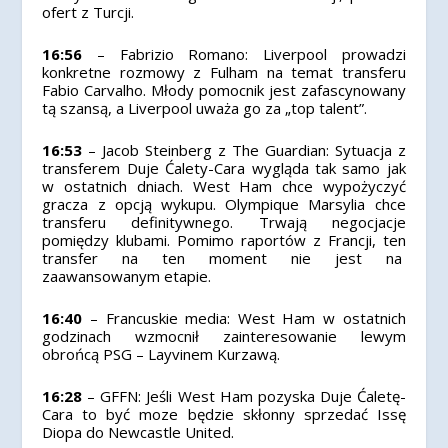
ofert z Turcji.
16:56
– Fabrizio Romano: Liverpool prowadzi
konkretne rozmowy z Fulham na temat transferu
Fabio Carvalho. Młody pomocnik jest zafascynowany
tą szansą, a Liverpool uważa go za „top talent”.
16:53
– Jacob Steinberg z The Guardian: Sytuacja z
transferem Duje Ćalety-Cara wygląda tak samo jak
w ostatnich dniach. West Ham chce wypożyczyć
gracza z opcją wykupu. Olympique Marsylia chce
transferu definitywnego. Trwają negocjacje
pomiędzy klubami. Pomimo raportów z Francji, ten
transfer na ten moment nie jest na
zaawansowanym etapie.
16:40
– Francuskie media: West Ham w ostatnich
godzinach wzmocnił zainteresowanie lewym
obrońcą PSG – Layvinem Kurzawą.
16:28
– GFFN: Jeśli West Ham pozyska Duje Ćaletę-
Cara to być moze będzie skłonny sprzedać Issę
Diopa do Newcastle United.