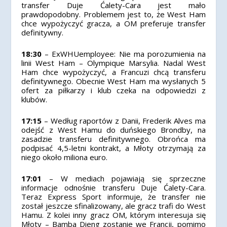
transfer Duje Ćalety-Cara jest mało
prawdopodobny. Problemem jest to, że West Ham
chce wypożyczyć gracza, a OM preferuje transfer
definitywny.
18:30
– ExWHUemployee: Nie ma porozumienia na
linii West Ham – Olympique Marsylia. Nadal West
Ham chce wypożyczyć, a Francuzi chcą transferu
definitywnego. Obecnie West Ham ma wysłanych 5
ofert za piłkarzy i klub czeka na odpowiedzi z
klubów.
17:15
– Według raportów z Danii, Frederik Alves ma
odejść z West Hamu do duńskiego Brondby, na
zasadzie transferu definitywnego. Obrońca ma
podpisać 4,5-letni kontrakt, a Młoty otrzymają za
niego około miliona euro.
17:01
– W mediach pojawiają się sprzeczne
informacje odnośnie transferu Duje Ćalety-Cara.
Teraz Express Sport informuje, że transfer nie
został jeszcze sfinalizowany, ale gracz trafi do West
Hamu. Z kolei inny gracz OM, którym interesuja się
Młoty – Bamba Dieng zostanie we Francji, pomimo