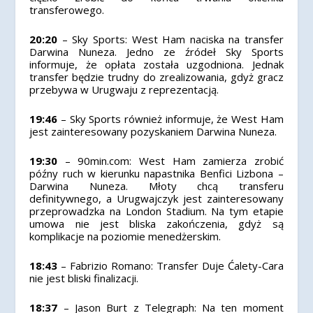
transferowego.
20:20
– Sky Sports: West Ham naciska na transfer
Darwina Nuneza. Jedno ze źródeł Sky Sports
informuje, że opłata została uzgodniona. Jednak
transfer będzie trudny do zrealizowania, gdyż gracz
przebywa w Urugwaju z reprezentacją.
19:46
– Sky Sports również informuje, że West Ham
jest zainteresowany pozyskaniem Darwina Nuneza.
19:30
– 90min.com: West Ham zamierza zrobić
późny ruch w kierunku napastnika Benfici Lizbona –
Darwina Nuneza. Młoty chcą transferu
definitywnego, a Urugwajczyk jest zainteresowany
przeprowadzka na London Stadium. Na tym etapie
umowa nie jest bliska zakończenia, gdyż są
komplikacje na poziomie menedżerskim.
18:43
– Fabrizio Romano: Transfer Duje Ćalety-Cara
nie jest bliski finalizacji.
18:37
– Jason Burt z Telegraph: Na ten moment