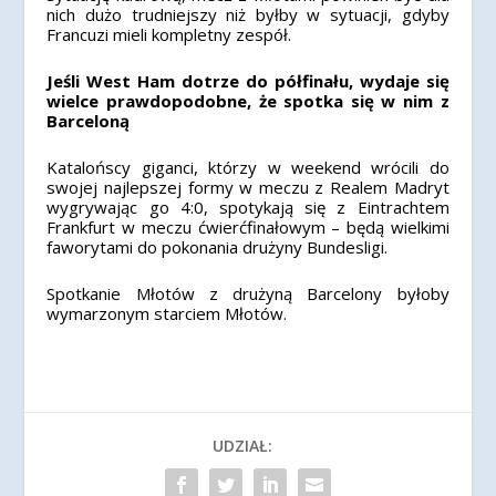
nich dużo trudniejszy niż byłby w sytuacji, gdyby
Francuzi mieli kompletny zespół.
Jeśli West Ham dotrze do półfinału, wydaje się
wielce prawdopodobne, że spotka się w nim z
Barceloną
Katalońscy giganci, którzy w weekend wrócili do
swojej najlepszej formy w meczu z Realem Madryt
wygrywając go 4:0, spotykają się z Eintrachtem
Frankfurt w meczu ćwierćfinałowym – będą wielkimi
faworytami do pokonania drużyny Bundesligi.
Spotkanie Młotów z drużyną Barcelony byłoby
wymarzonym starciem Młotów.
UDZIAŁ: