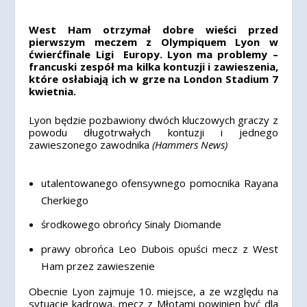
West Ham otrzymał dobre wieści przed
pierwszym meczem z Olympiquem Lyon w
ćwierćfinale Ligi Europy. Lyon ma problemy –
francuski zespół ma kilka kontuzji i zawieszenia,
które osłabiają ich w grze na London Stadium 7
kwietnia.
Lyon będzie pozbawiony dwóch kluczowych graczy z
powodu długotrwałych kontuzji i jednego
zawieszonego zawodnika
(Hammers News)
utalentowanego ofensywnego pomocnika Rayana
Cherkiego
środkowego obrońcy Sinaly Diomande
prawy obrońca Leo Dubois opuści mecz z West
Ham przez zawieszenie
Obecnie Lyon zajmuje 10. miejsce, a ze względu na
sytuację kadrową, mecz z Młotami powinien być dla