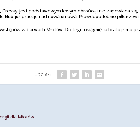
Cressy jest podstawowym lewym obrońcą i nie zapowiada się, że 
e klub już pracuje nad nową umową. Prawdopodobnie piłkarzowi 
0” występów w barwach Młotów. Do tego osiągnięcia brakuje mu je
UDZIAŁ:
rgii dla Młotów