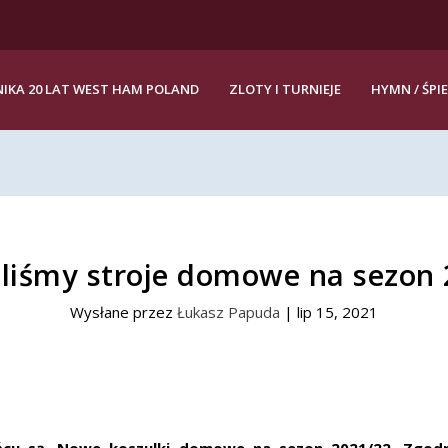
IKA 20 LAT WEST HAM POLAND
ZLOTY I TURNIEJE
HYMN / ŚPI
liśmy stroje domowe na sezon 
Wysłane przez
Łukasz Papuda
|
lip 15, 2021
ńcu są. Nowe koszulki domowe na sezon 2021/22. Zgod