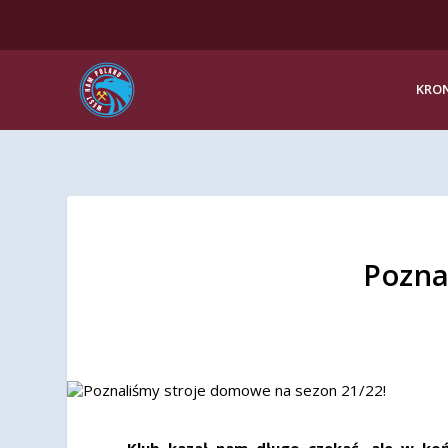
KRON
Pozna
Klub kazał nam długo czekać, ale w ko