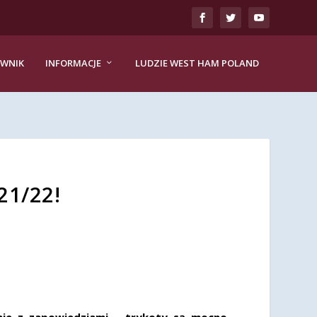
EWNIK
INFORMACJE
LUDZIE WEST HAM POLAND
21/22!
nie z zapowiedziami – trykoty są mocno