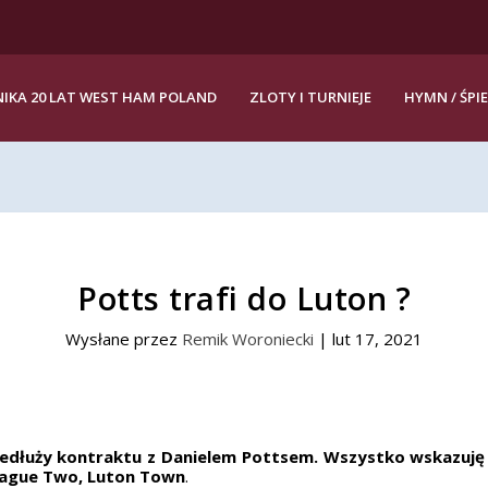
IKA 20 LAT WEST HAM POLAND
ZLOTY I TURNIEJE
HYMN / ŚPI
Potts trafi do Luton ?
Wysłane przez
Remik Woroniecki
|
lut 17, 2021
rzedłuży kontraktu z Danielem Pottsem. Wszystko wskazuję
eague Two, Luton Town
.