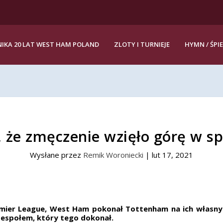
IKA 20 LAT WEST HAM POLAND
ZLOTY I TURNIEJE
HYMN / ŚPI
 że zmęczenie wzięło górę w s
Wysłane przez
Remik Woroniecki
|
lut 17, 2021
mier League, West Ham pokonał Tottenham na ich własnym
espołem, który tego dokonał.