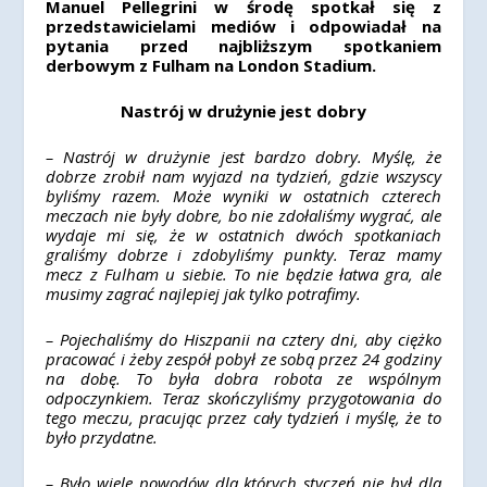
Manuel Pellegrini w środę spotkał się z
przedstawicielami mediów i odpowiadał na
pytania przed najbliższym spotkaniem
derbowym z Fulham na London Stadium.
Nastrój w drużynie jest dobry
– Nastrój w drużynie jest bardzo dobry. Myślę, że
dobrze zrobił nam wyjazd na tydzień, gdzie wszyscy
byliśmy razem. Może wyniki w ostatnich czterech
meczach nie były dobre, bo nie zdołaliśmy wygrać, ale
wydaje mi się, że w ostatnich dwóch spotkaniach
graliśmy dobrze i zdobyliśmy punkty. Teraz mamy
mecz z Fulham u siebie. To nie będzie łatwa gra, ale
musimy zagrać najlepiej jak tylko potrafimy.
– Pojechaliśmy do Hiszpanii na cztery dni, aby ciężko
pracować i żeby zespół pobył ze sobą przez 24 godziny
na dobę. To była dobra robota ze wspólnym
odpoczynkiem. Teraz skończyliśmy przygotowania do
tego meczu, pracując przez cały tydzień i myślę, że to
było przydatne.
– Było wiele powodów dla których styczeń nie był dla