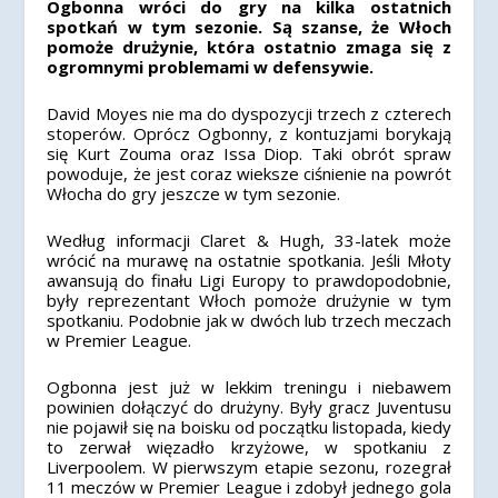
Ogbonna wróci do gry na kilka ostatnich
spotkań w tym sezonie. Są szanse, że Włoch
pomoże drużynie, która ostatnio zmaga się z
ogromnymi problemami w defensywie.
David Moyes nie ma do dyspozycji trzech z czterech
stoperów. Oprócz Ogbonny, z kontuzjami borykają
się Kurt Zouma oraz Issa Diop. Taki obrót spraw
powoduje, że jest coraz wieksze ciśnienie na powrót
Włocha do gry jeszcze w tym sezonie.
Według informacji Claret & Hugh, 33-latek może
wrócić na murawę na ostatnie spotkania. Jeśli Młoty
awansują do finału Ligi Europy to prawdopodobnie,
były reprezentant Włoch pomoże drużynie w tym
spotkaniu. Podobnie jak w dwóch lub trzech meczach
w Premier League.
Ogbonna jest już w lekkim treningu i niebawem
powinien dołączyć do drużyny. Były gracz Juventusu
nie pojawił się na boisku od początku listopada, kiedy
to zerwał więzadło krzyżowe, w spotkaniu z
Liverpoolem. W pierwszym etapie sezonu, rozegrał
11 meczów w Premier League i zdobył jednego gola