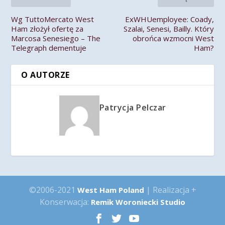
Wg TuttoMercato West
ExWHUemployee: Coady,
Ham złożył ofertę za
Szalai, Senesi, Bailly. Który
Marcosa Senesiego – The
obrońca wzmocni West
Telegraph dementuje
Ham?
O AUTORZE
Patrycja Pelczar
©2006-2021
| Realizacja +
West Ham Poland
Konserwacja:
Remik Woroniecki Studio