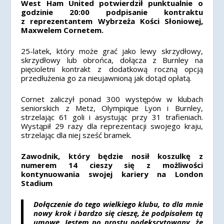
West Ham United potwierdził punktualnie o
godzinie 20:00 podpisanie kontraktu
z reprezentantem Wybrzeża Kości Słoniowej,
Maxwelem Cornetem.
25-latek, który może grać jako lewy skrzydłowy,
skrzydłowy lub obrońca, dołącza z Burnley na
pięcioletni kontrakt z dodatkową roczną opcją
przedłużenia go za nieujawnioną jak dotąd opłatą.
Cornet zaliczył ponad 300 występów w klubach
seniorskich z Metz, Olympique Lyon i Burnley,
strzelając 61 goli i asystując przy 31 trafieniach.
Wystąpił 29 razy dla reprezentacji swojego kraju,
strzelając dla niej sześć bramek.
Zawodnik, który będzie nosił koszulkę z
numerem 14 cieszy się z możliwości
kontynuowania swojej kariery na London
Stadium
Dołączenie do tego wielkiego klubu, to dla mnie
nowy krok i bardzo się cieszę, że podpisałem tą
umowę. Jestem po prostu podekscytowany, że