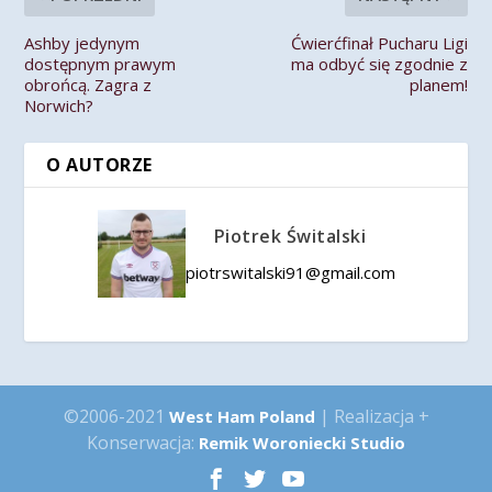
Ashby jedynym
Ćwierćfinał Pucharu Ligi
dostępnym prawym
ma odbyć się zgodnie z
obrońcą. Zagra z
planem!
Norwich?
O AUTORZE
Piotrek Świtalski
piotrswitalski91@gmail.com
©2006-2021
| Realizacja +
West Ham Poland
Konserwacja:
Remik Woroniecki Studio