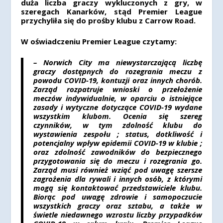
duża liczba graczy wykluczonych z gry, w
szeregach Kanarków, stąd Premier League
przychyliła się do prośby klubu z Carrow Road.
W oświadczeniu Premier League czytamy:
– Norwich City ma niewystarczającą liczbę
graczy dostępnych do rozegrania meczu z
powodu COVID-19, kontuzji oraz innych chorób.
Zarząd rozpatruje wnioski o przełożenie
meczów indywidualnie, w oparciu o istniejące
zasady i wytyczne dotyczące COVID-19 wydane
wszystkim klubom. Ocenia się szereg
czynników, w tym zdolność klubu do
wystawienia zespołu ; status, dotkliwość i
potencjalny wpływ epidemii COVID-19 w klubie ;
oraz zdolność zawodników do bezpiecznego
przygotowania się do meczu i rozegrania go.
Zarząd musi również wziąć pod uwagę szersze
zagrożenia dla rywali i innych osób, z którymi
mogą się kontaktować przedstawiciele klubu.
Biorąc pod uwagę zdrowie i samopoczucie
wszystkich graczy oraz sztabu, a także w
świetle niedawnego wzrostu liczby przypadków