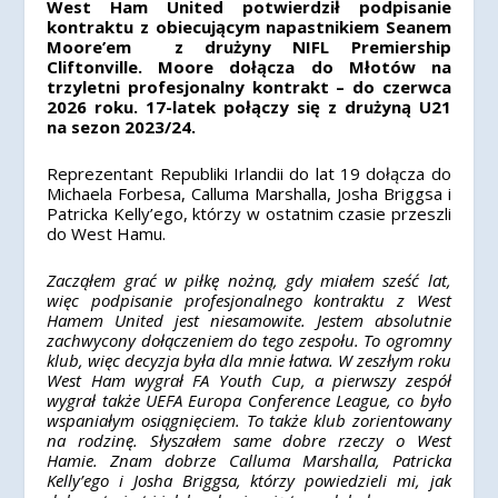
West Ham United potwierdził podpisanie
kontraktu z obiecującym napastnikiem Seanem
Moore’em z drużyny NIFL Premiership
Cliftonville. Moore dołącza do Młotów na
trzyletni profesjonalny kontrakt – do czerwca
2026 roku. 17-latek połączy się z drużyną U21
na sezon 2023/24.
Reprezentant Republiki Irlandii do lat 19 dołącza do
Michaela Forbesa, Calluma Marshalla, Josha Briggsa i
Patricka Kelly’ego, którzy w ostatnim czasie przeszli
do West Hamu.
Zacząłem grać w piłkę nożną, gdy miałem sześć lat,
więc podpisanie profesjonalnego kontraktu z West
Hamem United jest niesamowite. Jestem absolutnie
zachwycony dołączeniem do tego zespołu. To ogromny
klub, więc decyzja była dla mnie łatwa. W zeszłym roku
West Ham wygrał FA Youth Cup, a pierwszy zespół
wygrał także UEFA Europa Conference League, co było
wspaniałym osiągnięciem. To także klub zorientowany
na rodzinę. Słyszałem same dobre rzeczy o West
Hamie. Znam dobrze Calluma Marshalla, Patricka
Kelly’ego i Josha Briggsa, którzy powiedzieli mi, jak