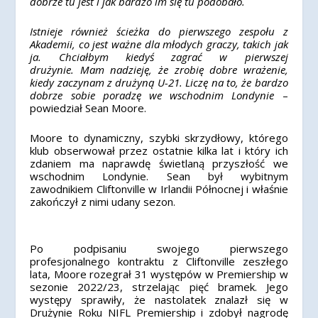
dobrze tu jest i jak bardzo im się tu podobało.
Istnieje również ścieżka do pierwszego zespołu z
Akademii, co jest ważne dla młodych graczy, takich jak
ja. Chciałbym kiedyś zagrać w pierwszej
drużynie. Mam nadzieję, że zrobię dobre wrażenie,
kiedy zaczynam z drużyną U-21. Liczę na to, że bardzo
dobrze sobie poradzę we wschodnim Londynie
–
powiedział Sean Moore.
Moore to dynamiczny, szybki skrzydłowy, którego
klub obserwował przez ostatnie kilka lat i który ich
zdaniem ma naprawdę świetlaną przyszłość we
wschodnim Londynie.
Sean był wybitnym
zawodnikiem Cliftonville w Irlandii Północnej i właśnie
zakończył z nimi udany sezon.
Po podpisaniu swojego pierwszego
profesjonalnego kontraktu z Cliftonville zeszłego
lata, Moore rozegrał 31 występów w Premiership w
sezonie 2022/23, strzelając pięć bramek.
Jego
występy sprawiły, że nastolatek znalazł się w
Drużynie Roku NIFL Premiership i zdobył nagrodę