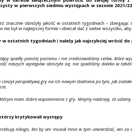
systy w pierwszych siedmiu występach w sezonie 2021/22,
ż znacznie obniżyły jakość w ostatnich tygodniach – zbiegając
że nie był w najlepszej formie i obiecał dać z siebie wszystko, 
 w ostatnich tygodniach i należy jak najszybciej wrócić 
stępy spadły poniżej poziomu i nie zrealizowaliśmy celów, które w
kość naszych występów obniżyła się, nie spadliśmy daleko w tabel
ieszył perspektywą gry na ich nowym stadionie po tym, jak zostałe
cie.
którym mam dobre wspomnienia z gry. Miejmy nadzieję, że udamy s
 którzy krytykowali występy
rzebuję nikogo, kto by ani musiał mnie w tym utwierdzać, ani za 