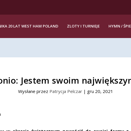
IKA 20 LAT WEST HAM POLAND
ZLOTY I TURNIEJE
HYMN / ŚPI
onio: Jestem swoim największ
Wysłane przez
Patrycja Pelczar
|
gru 20, 2021
aby w okresie świątecznym powrócić do swojej formy 