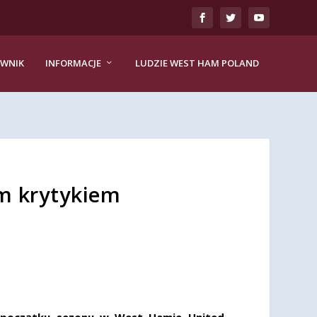
EWNIK
INFORMACJE
LUDZIE WEST HAM POLAND
ym krytykiem
z początku sezonu w West Hamie United.