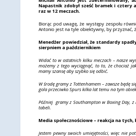
Napastnik zdobył sześć bramek i cztery a
raz w 12 meczach.
Biorąc pod uwagę, że występy zespołu równie
Antonio jest na tyle obiektywny, by przyznać, 
Menedżer powiedział, że standardy spadły
sierpniem a październikiem
Widać to w ostatnich kilku meczach – nasze wy
możemy z tego wyciągnąć, to to, że chociaż ja
mamy szansę aby szybko się odbić.
W środę gramy z Tottenhamem – zawsze będę się c
gola przeciwko Spurs kilka lat temu na tym obiek
Później gramy z Southampton w Boxing Day, z 
tabeli.
Media społecznościowe – reakcja na tych,
Jestem pewny swoich umiejętności, więc nie pot