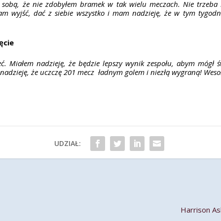
ny sobą, że nie zdobyłem bramek w tak wielu meczach. Nie trzeb
 wyjść, dać z siebie wszystko i mam nadzieję, że w tym tygodniu
ęcie
. Miałem nadzieję, że będzie lepszy wynik zespołu, abym mógł ś
adzieję, że uczczę 201 mecz ładnym golem i niezłą wygraną! Wesoł
UDZIAŁ:
Harrison As