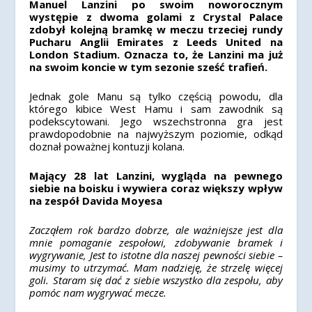
Manuel Lanzini po swoim noworocznym
występie z dwoma golami z Crystal Palace
zdobył kolejną bramkę w meczu trzeciej rundy
Pucharu Anglii Emirates z Leeds United na
London Stadium. Oznacza to, że Lanzini ma już
na swoim koncie w tym sezonie sześć trafień.
Jednak gole Manu są tylko częścią powodu, dla
którego kibice West Hamu i sam zawodnik są
podekscytowani. Jego wszechstronna gra jest
prawdopodobnie na najwyższym poziomie, odkąd
doznał poważnej kontuzji kolana.
Mający 28 lat Lanzini, wygląda na pewnego
siebie na boisku i wywiera coraz większy wpływ
na zespół Davida Moyesa
Zacząłem rok bardzo dobrze, ale ważniejsze jest dla
mnie pomaganie zespołowi, zdobywanie bramek i
wygrywanie, Jest to istotne dla naszej pewności siebie –
musimy to utrzymać. Mam nadzieję, że strzelę więcej
goli. Staram się dać z siebie wszystko dla zespołu, aby
pomóc nam wygrywać mecze.