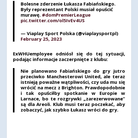
Bolesne zderzenie Łukasza Fabiańskiego.
Były reprezentant Polski musiał opuścić
murawę.
#domPremierLeague
pic.twitter.com/ol5IvEv4US
— Viaplay Sport Polska (@viaplaysportpl)
February 25, 2023
ExWHUemployee odniósł się do tej sytuacji,
podając informacje zaczerpnięte z klubu:
Nie planowano Fabiańskiego do gry jutro
przeciwko Manchesterowi United, ale teraz
istnieją poważne wątpliwości, czy uda mu się
wrócić na mecz z Brighton. Prawdopodobnie
i tak opuściłby spotkanie w Europie w
Larnace, bo te rozgrywki „zarezerwowane”
są dla Areoli. Klub musi teraz poczekać, aby
zobaczyć, jak szybko Łukasz wróci do gry.