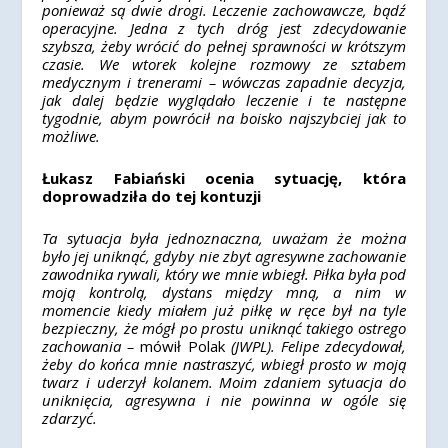
ponieważ są dwie drogi. Leczenie zachowawcze, bądź
operacyjne. Jedna z tych dróg jest zdecydowanie
szybsza, żeby wrócić do pełnej sprawności w krótszym
czasie. We wtorek kolejne rozmowy ze sztabem
medycznym i trenerami – wówczas zapadnie decyzja,
jak dalej będzie wyglądało leczenie i te następne
tygodnie, abym powrócił na boisko najszybciej jak to
możliwe.
Łukasz Fabiański ocenia sytuację, która
doprowadziła do tej kontuzji
Ta sytuacja była jednoznaczna, uważam że można
było jej uniknąć, gdyby nie zbyt agresywne zachowanie
zawodnika rywali, który we mnie wbiegł. Piłka była pod
moją kontrolą, dystans między mną, a nim w
momencie kiedy miałem już piłkę w ręce był na tyle
bezpieczny, że mógł po prostu uniknąć takiego ostrego
zachowania –
mówił Polak
(JWPL). Felipe zdecydował,
żeby do końca mnie nastraszyć, wbiegł prosto w moją
twarz i uderzył kolanem. Moim zdaniem sytuacja do
uniknięcia, agresywna i nie powinna w ogóle się
zdarzyć.