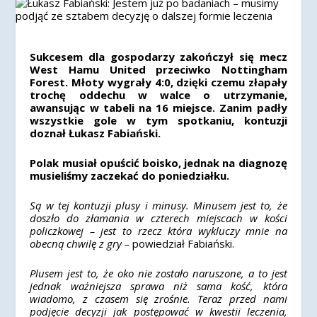
Sukcesem dla gospodarzy zakończył się mecz
West Hamu United przeciwko Nottingham
Forest. Młoty wygrały 4:0, dzięki czemu złapały
trochę oddechu w walce o utrzymanie,
awansując w tabeli na 16 miejsce. Zanim padły
wszystkie gole w tym spotkaniu, kontuzji
doznał Łukasz Fabiański.
Polak musiał opuścić boisko, jednak na diagnozę
musieliśmy zaczekać do poniedziałku.
Są w tej kontuzji plusy i minusy. Minusem jest to, że
doszło do złamania w czterech miejscach w kości
policzkowej – jest to rzecz która wykluczy mnie na
obecną chwilę z gry –
powiedział Fabiański.
Plusem jest to, że oko nie zostało naruszone, a to jest
jednak ważniejsza sprawa niż sama kość, która
wiadomo, z czasem się zrośnie. Teraz przed nami
podjęcie decyzji jak postępować w kwestii leczenia,