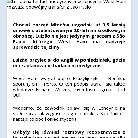
Chociaż zarząd Młotów uzgodnił już 3,5 letnią
umowę z utalentowanym 20-letnim środkowym
obrońcą, Luizão nie jest jedynym graczem z São
Paulo, którego West Ham ma nadzieję
sprowadzić tej zimy.
Luizão przyleciał do Anglii w poniedziałek, gdzie
ma zaplanowane badaniem medyczne
West Ham wygrał bój o Brazylijczyka z Benfiką,
Sportingiem i Porto. O ten podpis starali się także
włodarze Fulham, Wolves, Juventusu i grupa Red
Bull.
Wiadomo, że zawodnik pojawi się w Londynie na
stałe zaraz jak wygaśnie jego kontrakt z São Paulo –
nastąpi to pod koniec stycznia.
Odbyły się również rozmowy rozpoznawcze z
brazylijskimi gigantami w sprawie umowy dla