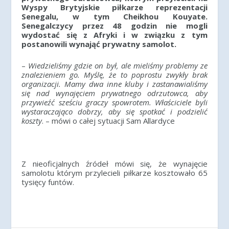
Wyspy Brytyjskie piłkarze reprezentacji
Senegalu, w tym Cheikhou Kouyate.
Senegalczycy przez 48 godzin nie mogli
wydostać się z Afryki i w związku z tym
postanowili wynająć prywatny samolot.
–
Wiedzieliśmy gdzie on był, ale mieliśmy problemy ze
znalezieniem go. Myślę, że to poprostu zwykły brak
organizacji. Mamy dwa inne kluby i zastanawialiśmy
się nad wynajęciem prywatnego odrzutowca, aby
przywieźć sześciu graczy spowrotem. Właściciele byli
wystaraczająco dobrzy, aby się spotkać i podzielić
koszty
. – mówi o całej sytuacji Sam Allardyce
Z nieoficjalnych źródeł mówi się, że wynajęcie
samolotu którym przylecieli piłkarze kosztowało 65
tysięcy funtów.