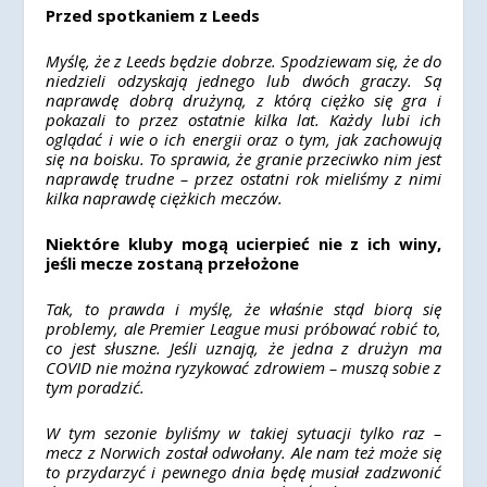
Przed spotkaniem z Leeds
Myślę, że z Leeds będzie dobrze. Spodziewam się, że do
niedzieli odzyskają jednego lub dwóch graczy. Są
naprawdę dobrą drużyną, z którą ciężko się gra i
pokazali to przez ostatnie kilka lat. Każdy lubi ich
oglądać i wie o ich energii oraz o tym, jak zachowują
się na boisku. To sprawia, że ​​granie przeciwko nim jest
naprawdę trudne – przez ostatni rok mieliśmy z nimi
kilka naprawdę ciężkich meczów.
Niektóre kluby mogą ucierpieć nie z ich winy,
jeśli mecze zostaną przełożone
Tak, to prawda i myślę, że właśnie stąd biorą się
problemy, ale Premier League musi próbować robić to,
co jest słuszne. Jeśli uznają, że jedna z drużyn ma
COVID nie można ryzykować zdrowiem – muszą sobie z
tym poradzić.
W tym sezonie byliśmy w takiej sytuacji tylko raz –
mecz z Norwich został odwołany. Ale nam też może się
to przydarzyć i pewnego dnia będę musiał zadzwonić