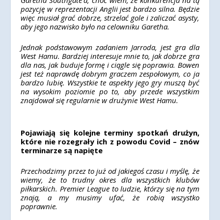
Garetha Southgate’a, choć wiem, że konkurencja na tą
pozycję w reprezentacji Anglii jest bardzo silna. Będzie
więc musiał grać dobrze, strzelać gole i zaliczać asysty,
aby jego nazwisko było na celowniku Garetha.
Jednak podstawowym zadaniem Jarroda, jest gra dla
West Hamu. Bardziej interesuje mnie to, jak dobrze gra
dla nas, jak buduje formę i ciągle się poprawia. Bowen
jest też naprawdę dobrym graczem zespołowym, co ja
bardzo lubię. Wszystkie te aspekty jego gry muszą być
na wysokim poziomie po to, aby przede wszystkim
znajdował się regularnie w drużynie West Hamu.
Pojawiają się kolejne terminy spotkań drużyn,
które nie rozegrały ich z powodu Covid – znów
terminarze są napięte
Przechodzimy przez to już od jakiegoś czasu i myślę, że
wiemy, że to trudny okres dla wszystkich klubów
piłkarskich. Premier League to ludzie, którzy się na tym
znają, a my musimy ufać, że robią wszystko
poprawnie.