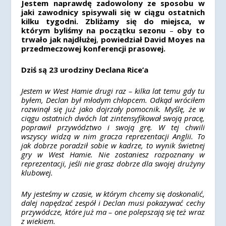
Jestem naprawdę zadowolony ze sposobu w
jaki zawodnicy spisywali się w ciągu ostatnich
kilku tygodni. Zbliżamy się do miejsca, w
którym byliśmy na początku sezonu
–
oby to
trwało jak najdłużej
,
powiedział David Moyes na
przedmeczowej konferencji prasowej.
Dziś są 23 urodziny Declana Rice’a
Jestem w West Hamie drugi raz – kilka lat temu gdy tu
byłem, Declan był młodym chłopcem. Odkąd wróciłem
rozwinął się już jako dojrzały pomocnik. Myślę, że w
ciągu ostatnich dwóch lat zintensyfikował swoją pracę,
poprawił przywództwo i swoją grę. W tej chwili
wszyscy widzą w nim gracza reprezentacji Anglii. To
jak dobrze poradził sobie w kadrze, to wynik świetnej
gry w West Hamie. Nie zostaniesz rozpoznany w
reprezentacji, jeśli nie grasz dobrze dla swojej drużyny
klubowej.
My jesteśmy w czasie, w którym chcemy się doskonalić,
dalej napędzać zespół i Declan musi pokazywać cechy
przywódcze, które już ma – one polepszają się też wraz
z wiekiem.