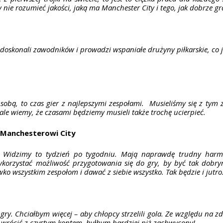
 nie rozumieć jakości, jaką ma Manchester City i tego, jak dobrze gr
 doskonali zawodników i prowadzi wspaniałe drużyny piłkarskie, co j
obą, to czas gier z najlepszymi zespołami. Musieliśmy się z tym z
ale wiemy, że czasami będziemy musieli także trochę ucierpieć.
o Manchesterowi City
y. Widzimy to tydzień po tygodniu. Mają naprawdę trudny har
korzystać możliwość przygotowania się do gry, by być tak dobry
ko wszystkim zespołom i dawać z siebie wszystko. Tak będzie i jutro
 gry. Chciałbym więcej – aby chłopcy strzelili gola. Ze względu na
 wrócić z czystym kontem, byłbym bardziej niż zachwycony!