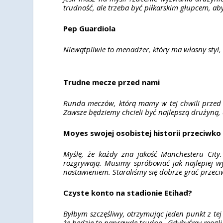
trudność, ale trzeba być piłkarskim głupcem, aby
Pep Guardiola
Niewątpliwie to menadżer, który ma własny styl,
Trudne mecze przed nami
Runda meczów, którą mamy w tej chwili przed s
Zawsze będziemy chcieli być najlepszą drużyną, 
Moyes swojej osobistej historii przeciwk
Myślę, że każdy zna jakość Manchesteru Cit
rozgrywają. Musimy spróbować jak najlepiej wy
nastawieniem. Staraliśmy się dobrze grać przeciw
Czyste konto na stadionie Etihad?
Byłbym szczęśliwy, otrzymując jeden punkt z tej
że będzie ​​to naprawdę trudne. Gdybyśmy mogli