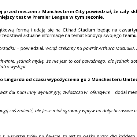
 przed meczem z Manchesterm City powiedział, że cały sk
iejszy test w Premier League w tym sezonie.
tkową formą i udają się na Etihad Stadium będąc na czwarty
zedstawił aktualne informacje na temat kondycji swojego teamu
porządku
– powiedział.
Wciąż czekamy na powrót Arthura Masuaku. A
winie, jednak myślę, że nie jest to coś poważnego, ale jednak dot
jutro występi
.
o Lingarda od czasu wypożyczenia go z Manchesteru United
eważ dał nam inny wymiar gry, zwłaszcza w ofensywie
– dodał men
 mogą coś zmienić, ale Jesse miał ogromny wpływ na dotychczasowe n
 z pierwszej trójki na świecie, to jest to ciężka praca dla każdeg