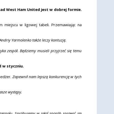
ład West Ham United jest w dobrej formie.
m miejscu w ligowej tabeli. Przemawiając na
.
ndriy Yarmolenko także leczy kontuzję.
yka zespół. Będziemy musieli przyjrzeć się temu
 w styczniu.
edżer.
Zapewnił nam lepszą konkurencję w tych
asze występy.
o zespołu. Spróbujemy w jakiś sposób sprawić im