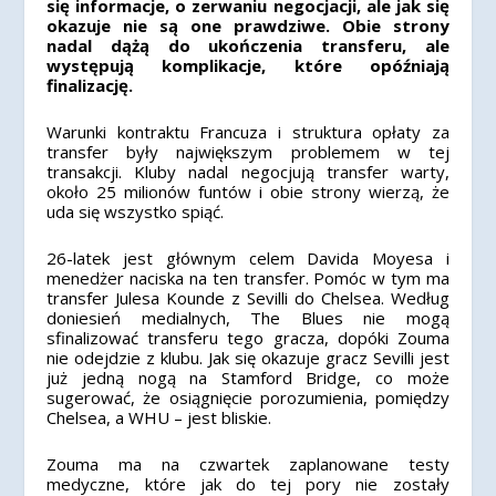
się informacje, o zerwaniu negocjacji, ale jak się
okazuje nie są one prawdziwe. Obie strony
nadal dążą do ukończenia transferu, ale
występują komplikacje, które opóźniają
finalizację.
Warunki kontraktu Francuza i struktura opłaty za
transfer były największym problemem w tej
transakcji. Kluby nadal negocjują transfer warty,
około 25 milionów funtów i obie strony wierzą, że
uda się wszystko spiąć.
26-latek jest głównym celem Davida Moyesa i
menedżer naciska na ten transfer. Pomóc w tym ma
transfer Julesa Kounde z Sevilli do Chelsea. Według
doniesień medialnych, The Blues nie mogą
sfinalizować transferu tego gracza, dopóki Zouma
nie odejdzie z klubu. Jak się okazuje gracz Sevilli jest
już jedną nogą na Stamford Bridge, co może
sugerować, że osiągnięcie porozumienia, pomiędzy
Chelsea, a WHU – jest bliskie.
Zouma ma na czwartek zaplanowane testy
medyczne, które jak do tej pory nie zostały