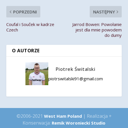
POPRZEDNI
NASTĘPNY
Coufal i Souček w kadrze
Jarrod Bowen: Powołanie
Czech
jest dla mnie powodem
do dumy
O AUTORZE
Piotrek Świtalski
piotrswitalski91@gmail.com
©2006-2021
| Realizacja +
West Ham Poland
Konserwacja:
Remik Woroniecki Studio