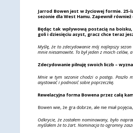
Jarrod Bowen jest w życiowej formie. 25-
sezonie dla West Hamu. Zapewnił również d
Będąc tak wpływową postacią na boisku, B
goli i dziesięciu asyst, gracz chce teraz je
Myślę, że to zdecydowanie mój najlepszy sezon 
mnie niesamowite. To był jeden z moich celów, a 
Zdecydowanie pilnuję swoich liczb – wyzn
Mnie w tym sezonie chodzi o postęp. Poszło mi
asystować i podnosić sobie poprzeczkę.
Rewelacyjna forma Bowena przez całą kamp
Bowen wie, że gra dobrze, ale nie miał pojęcia,
Odkrycie, że zostałem nominowany, było napraw
myślałem że to żart. Nominacja to ogromny zaszc