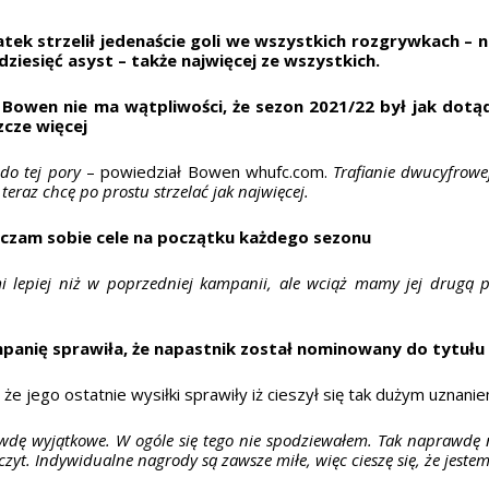
latek strzelił jedenaście goli we wszystkich rozgrywkach –
ziesięć asyst – także najwięcej ze wszystkich.
owen nie ma wątpliwości, że sezon 2021/22 był jak dotąd
szcze więcej
do tej pory
– powiedział Bowen whufc.com.
Trafianie dwucyfrowej
teraz chcę po prostu strzelać jak najwięcej.
aczam sobie cele na początku każdego sezonu
 lepiej niż w poprzedniej kampanii, ale wciąż mamy jej drugą po
anię sprawiła, że ​​napastnik został nominowany do tytułu
 że ​​jego ostatnie wysiłki sprawiły iż cieszył się tak dużym uznan
dę wyjątkowe. W ogóle się tego nie spodziewałem. Tak naprawdę n
zyt. Indywidualne nagrody są zawsze miłe, więc cieszę się, że jest