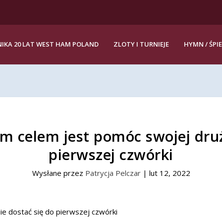
IKA 20 LAT WEST HAM POLAND
ZLOTY I TURNIEJE
HYMN / ŚPI
m celem jest pomóc swojej druż
pierwszej czwórki
Wysłane przez
Patrycja Pelczar
|
lut 12, 2022