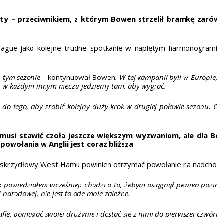
ity – przeciwnikiem, z którym Bowen strzelił bramkę zarów
eague jako kolejne trudne spotkanie w napiętym harmonogrami
w tym sezonie –
kontynuował Bowen
. W tej kampanii byli w Europie,
jak w każdym innym meczu jedziemy tam, aby wygrać.
y do tego, aby zrobić kolejny duży krok w drugiej połowie sezonu
 musi stawić czoła jeszcze większym wyzwaniom, ale dla
owołania w Anglii jest coraz bliższa
, że skrzydłowy West Hamu powinien otrzymać powołanie na nadc
jak powiedziałem wcześniej: chodzi o to, żebym osiągnął pewien poz
 narodowej, nie jest to ode mnie zależne.
fię, pomagać swojej drużynie i dostać się z nimi do pierwszej czwór