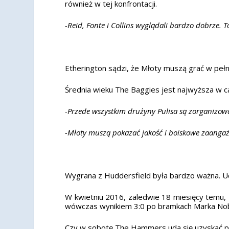
również w tej konfrontacji.
-Reid, Fonte i Collins wyglądali bardzo dobrze. 
Etherington sądzi, że Młoty muszą grać w peł
Średnia wieku The Baggies jest najwyższa w cał
-Przede wszystkim drużyny Pulisa są zorganizowa
-Młoty muszą pokazać jakość i boiskowe zaanga
Wygrana z Huddersfield była bardzo ważna. Ud
W kwietniu 2016, zaledwie 18 miesięcy temu, 
wówczas wynikiem 3:0 po bramkach Marka Nobl
Czy w sobotę The Hammers uda się uzyskać p