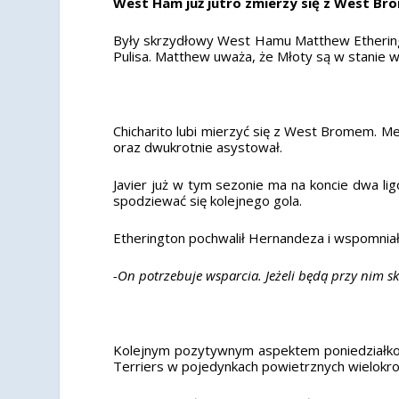
West Ham już jutro zmierzy się z West Br
Były skrzydłowy West Hamu Matthew Ethering
Pulisa. Matthew uważa, że Młoty są w stanie
Chicharito lubi mierzyć się z West Bromem. Me
oraz dwukrotnie asystował.
Javier już w tym sezonie ma na koncie dwa li
spodziewać się kolejnego gola.
Etherington pochwalił Hernandeza i wspomniał, 
-On potrzebuje wsparcia. Jeżeli będą przy nim sk
Kolejnym pozytywnym aspektem poniedziałkow
Terriers w pojedynkach powietrznych wielokro