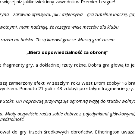
więcej niż jakikolwiek inny zawodnik w Premier League!
żyna – zarówno ofensywa, jak i defensywa – gra zupełnie inaczej, g
rowotnymi, mam nadzieję, że rozegra wiele meczów dla klubu.
razem na boisku. To są klasowi gracze. Muszą grać razem.
„Bierz odpowiedzialność za obronę”
 fragmenty gry, a dokładniej rzuty rożne. Dobra gra głową to 
zą zamierzony efekt. W zeszłym roku West Brom zdobył 16 bram
ynikiem. Ponadto 21 goli z 43 zdobyli po stałym fragmencie gry.
 w Stoke. On naprawdę przywiązuje ogromną wagę do rzutów wolnyc
u. Młoty oczywiście radzą sobie dobrze z pojedynkami główkowymi, 
wiedzialność.
nował do gry trzech środkowych obrońców. Etherington uważ