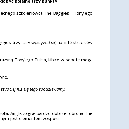
dobyć kolejne trzy punkty.
becnego szkoleniowca The Baggies – Tony’ego
gies trzy razy wpisywał się na listę strzelców
drużyną Tony’ego Pulisa, kibice w sobotę mogą
ewne.
 szybciej niż się tego spodziewamy.
la. Anglik zagrał bardzo dobrze, obrona The
ażnym jest elementem zespołu.