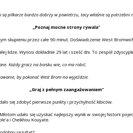
To są piłkarze bardzo dobrzy w powietrzu, tacy właśnie są potrzebni 
„Poznaj mocne strony rywala”
nym skupieniu przez całe 90 minut. Doświadczenie West Bromwich
ej lidze. Wynosi dokładnie 29 lat i sześć dni. To zespół zdyscypl
ne. Każdy gracz na boisku wie, co ma robić.
żowanie, by pokonać West Brom na wyjeździe.
„Graj z pełnym zaangażowaniem”
ało się zdobyć pierwsze punkty i przychylność kibiców.
Młotom udało się uzyskać najlepszy wynik w swojej historii po
e’a i Cheikhou Kouyate.
odobny rezultat?