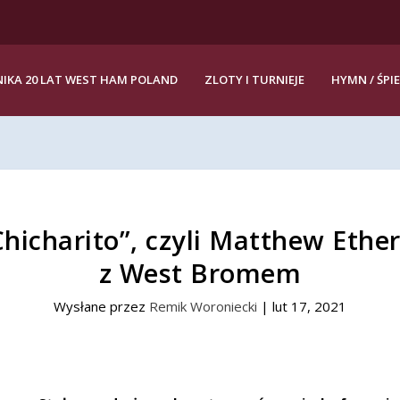
IKA 20 LAT WEST HAM POLAND
ZLOTY I TURNIEJE
HYMN / ŚPI
 Chicharito”, czyli Matthew Et
z West Bromem
Wysłane przez
Remik Woroniecki
|
lut 17, 2021