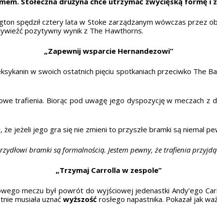
omem. Stołeczna drużyna chce utrzymać zwycięską formę i z
ton spędził cztery lata w Stoke zarządzanym wówczas przez o
 wywieźć pozytywny wynik z The Hawthorns.
„Zapewnij wsparcie Hernandezowi”
ksykanin w swoich ostatnich pięciu spotkaniach przeciwko The Bag
gowe trafienia. Biorąc pod uwagę jego dyspozycję w meczach z 
że jeżeli jego gra się nie zmieni to przyszłe bramki są niemal p
rzydłowi bramki są formalnością. Jestem pewny, że trafienia przyjdą
„Trzymaj Carrolla w zespole”
ego meczu był powrót do wyjściowej jedenastki Andy’ego Carrol
tnie musiała uznać
wyższość
rosłego napastnika. Pokazał jak w