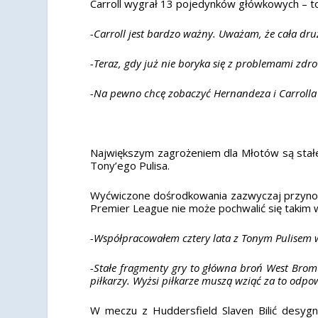
Carroll wygrał 13 pojedynków główkowych – to 
-Carroll jest bardzo ważny. Uważam, że cała dru
-Teraz, gdy już nie boryka się z problemami zd
-Na pewno chcę zobaczyć Hernandeza i Carrolla 
Największym zagrożeniem dla Młotów są stałe
Tony’ego Pulisa.
Wyćwiczone dośrodkowania zazwyczaj przynos
Premier League nie może pochwalić się takim w
-Współpracowałem cztery lata z Tonym Pulisem
-Stałe fragmenty gry to główna broń West Brom
piłkarzy. Wyżsi piłkarze muszą wziąć za to odpo
W meczu z Huddersfield Slaven Bilić desyg