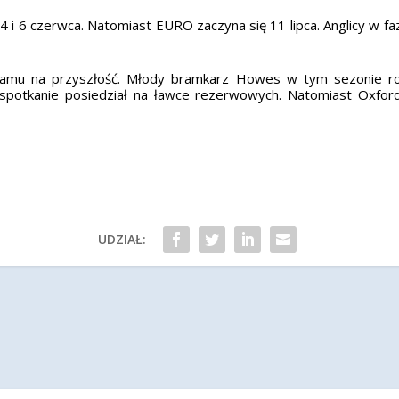
i 6 czerwca. Natomiast EURO zaczyna się 11 lipca. Anglicy w faz
t Hamu na przyszłość. Młody bramkarz Howes w tym sezonie r
e spotkanie posiedział na ławce rezerwowych. Natomiast Oxf
UDZIAŁ: