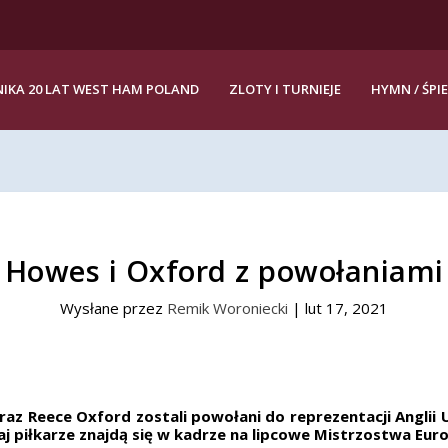
IKA 20 LAT WEST HAM POLAND
ZLOTY I TURNIEJE
HYMN / ŚPI
Howes i Oxford z powołaniami
Wysłane przez
Remik Woroniecki
|
lut 17, 2021
 Reece Oxford zostali powołani do reprezentacji Anglii U
aj piłkarze znajdą się w kadrze na lipcowe Mistrzostwa Eur