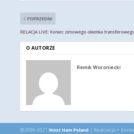
POPRZEDNI
RELACJA LIVE: Koniec zimowego okienka transferoweg
O AUTORZE
Remik Woroniecki
©2006-2021
| Realizacja + Kons
West Ham Poland