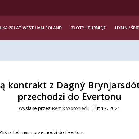
IKA 20 LAT WEST HAM POLAND
ZLOTY I TURNIEJE
HYMN / ŚPI
 kontrakt z Dagný Brynjarsdót
przechodzi do Evertonu
Wysłane przez
Remik Woroniecki
|
lut 17, 2021