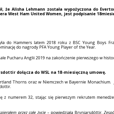
ził, że Alisha Lehmann została wypożyczona do Evert
a West Ham United Women, jest podpisanie 18miesięc
ączyła do Hammers latem 2018 roku z BSC Young Boys Fra
ominację do nagrody PFA Young Player of the Year.
nale Pucharu Anglii 2019 na zakończenie pierwszego w hist
sdottir dołącza do WSL na 18-miesięczną umowę.
Portland Thorns oraz w Niemczech w Bayernie Monachium.
ottir.
 z numerem 32, stając się pierwszym rekrutem menedżera 
spierałem przez całe życie –
powiedziała Brynjarsdóttir.
Zespół