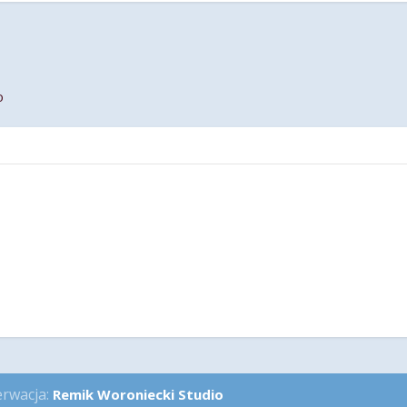
o
erwacja:
Remik Woroniecki Studio