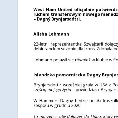
West Ham United oficjalnie potwierd
ruchem transferowym nowego menadżer
– Dagný Brynjarsdótti.
Alisha Lehmann
22-letni reprezentantka Szwajcarii doł
debiutanckim sezonie dla Irons. Zdobyła n
Lehmann pojawił się również w klubie w fi
Islandzka pomocniczka Dagny Brynjar
Brynjarsdottir wcześniej grała w USA z 
częścią mojego życia
– powiedziała. Brynjarsd
W Hammers Dagny będzie nosiła koszulkę
zespołu w grudniu 2020.
To marzenie, aby dołączyć do klubu, który w