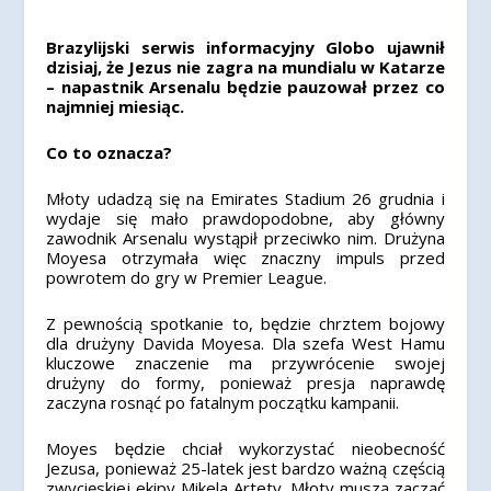
Brazylijski serwis informacyjny Globo ujawnił
dzisiaj, że Jezus nie zagra na mundialu w Katarze
– napastnik Arsenalu będzie pauzował przez co
najmniej miesiąc.
Co to oznacza?
Młoty udadzą się na Emirates Stadium 26 grudnia i
wydaje się mało prawdopodobne, aby główny
zawodnik Arsenalu wystąpił przeciwko nim. Drużyna
Moyesa otrzymała więc znaczny impuls przed
powrotem do gry w Premier League.
Z pewnością spotkanie to, będzie chrztem bojowy
dla drużyny Davida Moyesa. Dla szefa West Hamu
kluczowe znaczenie ma przywrócenie swojej
drużyny do formy, ponieważ presja naprawdę
zaczyna rosnąć po fatalnym początku kampanii.
Moyes będzie chciał wykorzystać nieobecność
Jezusa, ponieważ 25-latek jest bardzo ważną częścią
zwycięskiej ekipy Mikela Artety. Młoty muszą zacząć