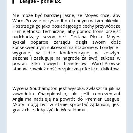
League – podał Ex.
Nie może być bardziej jasne, że Moyes chce, aby
Ward-Prowse przyszedł do Londynu w tym okienku.
Postrzega go jako posiadającego cechy przywódcze
i umiejętności techniczne, aby pomóc Irons przejść
nadchodzący sezon bez Declana Rice’a.
Moyes
zyskał poparcie zarządu dzięki swoim dość
konsekwentnym sukcesom na stadionie w Londynie i
wygranej w Lidze Konferencyjnej w zeszłym
sezonie i zasługuje na nagrodę za swój sukces w
postaci kilku nowych transferów. Ward-Prowse
stanowi również dość bezpieczną ofertę dla Młotów.
Wycena Southampton jest wysoka, zwłaszcza jak na
zawodnika Championship, ale jeśli reprezentant
Anglii ma nadzieję na powrót do Premier League,
Młoty mogą być w stanie sprostać żądaniom, jeśli
gracz chce dołączyć do West Hamu.