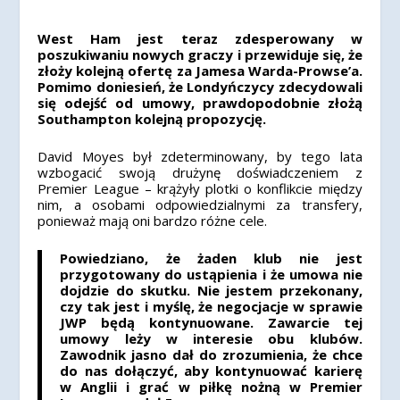
West Ham jest teraz zdesperowany w
poszukiwaniu nowych graczy i przewiduje się, że
złoży kolejną ofertę za Jamesa Warda-Prowse’a.
Pomimo doniesień, że Londyńczycy zdecydowali
się odejść od umowy, prawdopodobnie złożą
Southampton kolejną propozycję.
David Moyes był zdeterminowany, by tego lata
wzbogacić swoją drużynę doświadczeniem z
Premier League – krążyły plotki o konflikcie między
nim, a osobami odpowiedzialnymi za transfery,
ponieważ mają oni bardzo różne cele.
Powiedziano, że żaden klub nie jest
przygotowany do ustąpienia i że umowa nie
dojdzie do skutku. Nie jestem przekonany,
czy tak jest i myślę, że negocjacje w sprawie
JWP będą kontynuowane.
Zawarcie tej
umowy leży w interesie obu klubów.
Zawodnik jasno dał do zrozumienia, że ​​chce
do nas dołączyć, aby kontynuować karierę
w Anglii i grać w piłkę nożną w Premier