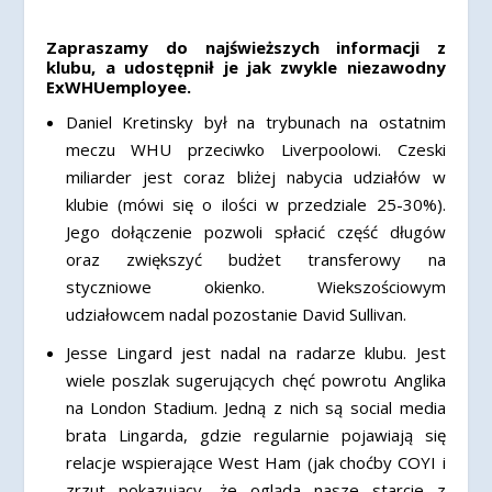
Zapraszamy do najświeższych informacji z
klubu, a udostępnił je jak zwykle niezawodny
ExWHUemployee.
Daniel Kretinsky był na trybunach na ostatnim
meczu WHU przeciwko Liverpoolowi. Czeski
miliarder jest coraz bliżej nabycia udziałów w
klubie (mówi się o ilości w przedziale 25-30%).
Jego dołączenie pozwoli spłacić część długów
oraz zwiększyć budżet transferowy na
styczniowe okienko. Wiekszościowym
udziałowcem nadal pozostanie David Sullivan.
Jesse Lingard jest nadal na radarze klubu. Jest
wiele poszlak sugerujących chęć powrotu Anglika
na London Stadium. Jedną z nich są social media
brata Lingarda, gdzie regularnie pojawiają się
relacje wspierające West Ham (jak choćby COYI i
zrzut pokazujący, że ogląda nasze starcie z