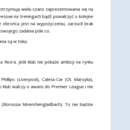
otrzymują wielu szans zaprezentowania się na
esowi na treningach bądź powalczyć o kolejne
 obrońca jest na wypożyczeniu, zarzucił brak
swojego zadania póki co;
nia są w toku;
Rice’a. Jeśli klub nie pokaże ambicji na rynku
lips (Liverpool), Caleta-Car (Ol. Marsylia),
go klub walczy o awans do Premier League i nie
r (Borussia Moenchengladbach). To nie będzie