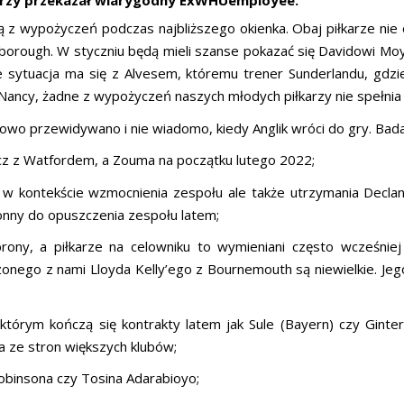
 wypożyczeń podczas najbliższego okienka. Obaj piłkarze nie 
borough. W styczniu będą mieli szanse pokazać się Davidowi Moy
sytuacja ma się z Alvesem, któremu trener Sunderlandu, gdzie
ancy, żadne z wypożyczeń naszych młodych piłkarzy nie spełnia 
owo przewidywano i nie wiadomo, kiedy Anglik wróci do gry. Bada
cz z Watfordem, a Zouma na początku lutego 2022;
 w kontekście wzmocnienia zespołu ale także utrzymania Declana 
onny do opuszczenia zespołu latem;
y, a piłkarze na celowniku to wymieniani często wcześniej Phil
czonego z nami Lloyda Kelly’ego z Bournemouth są niewielkie. Je
tórym kończą się kontrakty latem jak Sule (Bayern) czy Ginte
a ze stron większych klubów;
obinsona czy Tosina Adarabioyo;