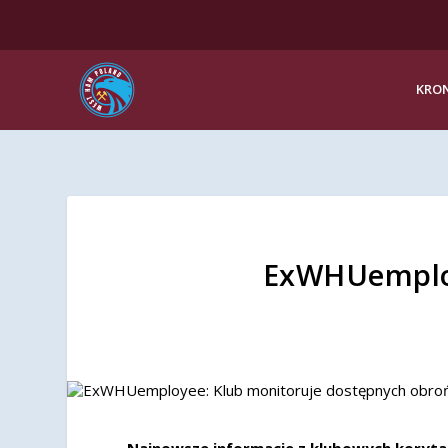
KRON
ExWHUemploy
Najnowsze informacje z klubowych koryt