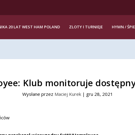
IKA 20 LAT WEST HAM POLAND
ZLOTY I TURNIEJE
HYMN / ŚPI
ee: Klub monitoruje dostępn
Wysłane przez
Maciej Kurek
|
gru 28, 2021
arzy przekazał wiarygodny ExWHUemployee.