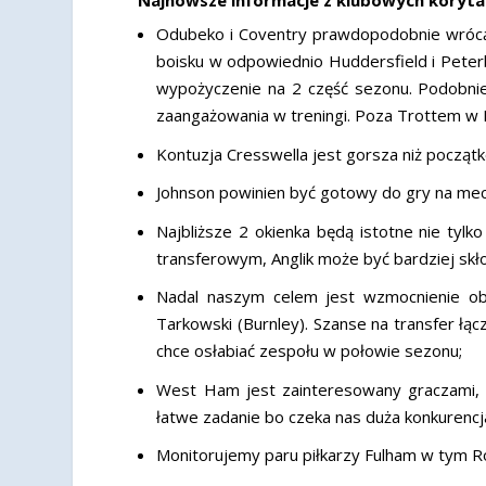
Odubeko i Coventry prawdopodobnie wrócą z
boisku w odpowiednio Huddersfield i Peter
wypożyczenie na 2 część sezonu. Podobnie 
zaangażowania w treningi. Poza Trottem w N
Kontuzja Cresswella jest gorsza niż początk
Johnson powinien być gotowy do gry na me
Najbliższe 2 okienka będą istotne nie tylko
transferowym, Anglik może być bardziej skł
Nadal naszym celem jest wzmocnienie obron
Tarkowski (Burnley). Szanse na transfer łą
chce osłabiać zespołu w połowie sezonu;
West Ham jest zainteresowany graczami, k
łatwe zadanie bo czeka nas duża konkurencj
Monitorujemy paru piłkarzy Fulham w tym R