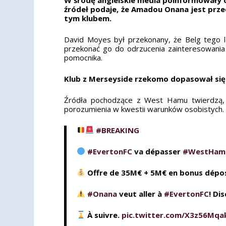
źródeł podaje, że Amadou Onana jest prze
tym klubem.
David Moyes był przekonany, że Belg tego l
przekonać go do odrzucenia zainteresowania
pomocnika.
Klub z Merseyside rzekomo dopasował si
Źródła pochodzące z West Hamu twierdzą, że
porozumienia w kwestii warunków osobistych.
#BREAKING
#EvertonFC
va dépasser
#WestHam
Offre de 35M€ + 5M€ en bonus déposé
#Onana
veut aller à
#EvertonFC
! Di
À suivre.
pic.twitter.com/X3z56Mqa