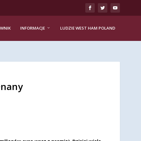
EWNIK
INFORMACJE
LUDZIE WEST HAM POLAND
Onany
lionów euro wraz z premią). Dzisiaj wiele