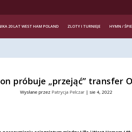
IKA 20 LAT WEST HAM POLAND
ZLOTY I TURNIEJE
HYMN / ŚPI
ton próbuje „przejąć” transfer 
Wysłane przez
Patrycja Pelczar
|
sie 4, 2022
 porozumieniu osiągniętym między Lille i West Hamem (40 mi