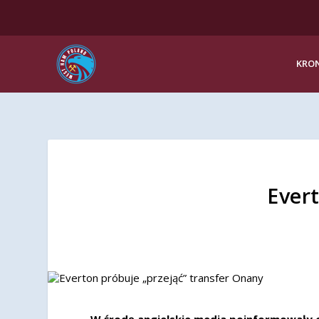
KRON
Ever
W środę angielskie media poinformowały o