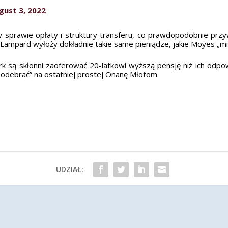
gust 3, 2022
 w sprawie opłaty i struktury transferu, co prawdopodobnie prz
ampard wyłoży dokładnie takie same pieniądze, jakie Moyes „miał
rk są skłonni zaoferować 20-latkowi wyższą pensję niż ich odpow
podebrać” na ostatniej prostej Onanę Młotom
.
UDZIAŁ: