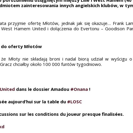
dmiotem zainteresowania innych angielskich klubów, w tym 
ata przyjmie ofertę Młotów, jednak jak się okazuje… Frank La
 West Hamem United i dołączenia do Evertonu – Goodison Par
ę do oferty Młotów
 Młoty nie składają broni i nadal biorą udział w wyścigu o 
 Gracz chciałby około 100 000 funtów tygodniowo.
United
dans le dossier Amadou
#Onana
!
e aujourd’hui sur la table du
#LOSC
scussions sur les conditions du joueur presque finalisées.
kd