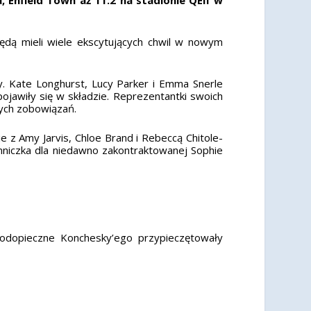
będą mieli wiele ekscytujących chwil w nowym
y. Kate Longhurst, Lucy Parker i Emma Snerle
pojawiły się w składzie. Reprezentantki swoich
ych zobowiązań.
e z Amy Jarvis, Chloe Brand i Rebeccą Chitole-
nniczka dla niedawno zakontraktowanej Sophie
podopieczne Konchesky’ego przypieczętowały