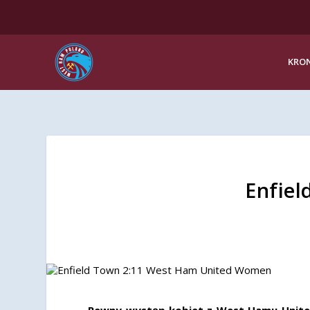
KRON
Enfie
Pewny występ kobiet z West Hamu United 