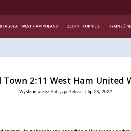
IKA 20 LAT WEST HAM POLAND
ZLOTY I TURNIEJE
HYMN / ŚPI
ld Town 2:11 West Ham United
Wysłane przez
Patrycja Pelczar
|
lip 28, 2022
sprawił, że pokonały one sąsiadki z północnego Londynu, 