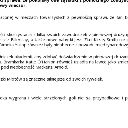
wy wieczór.
tracone) w meczach towarzyskich z pewnością sprawi, że fani 
ści skorzystania z kilku swoich zawodniczek z pierwszej drużyn
 z Billericay, a także nowe nabytki Jess Ziu i Kirsty Smith nie 
i Tameka Yallop również były nieobecne z powodu międzynarodow
dniczek akademii, aby zdobyć doświadczenie w pierwszej drużyni
 Bramkarka Katie O’Hanlon również usiadła na ławce jako zmie
i pod nieobecność Mackenzi Arnold.
ki Młotów są znacznie silniejsze od swoich rywalek.
soka wygrana i wiele strzelonych goli nie są przypadkowe i 