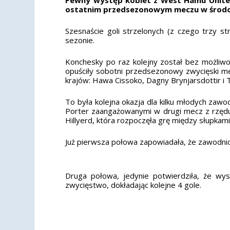
ostatnim przedsezonowym meczu w środo
Szesnaście goli strzelonych (z czego trzy s
sezonie.
Konchesky po raz kolejny został bez możliwo
opuściły sobotni przedsezonowy zwycięski mecz
krajów: Hawa Cissoko, Dagny Brynjarsdottir 
To była kolejna okazja dla kilku młodych zawo
Porter zaangażowanymi w drugi mecz z rzędu.
Hillyerd, która rozpoczęła grę między słupkam
Już pierwsza połowa zapowiadała, że zawodnicz
Druga połowa, jedynie potwierdziła, że wy
zwycięstwo, dokładając kolejne 4 gole.