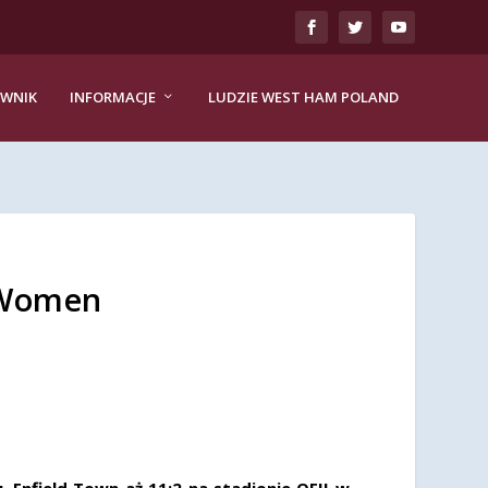
EWNIK
INFORMACJE
LUDZIE WEST HAM POLAND
 Women
Enfield Town aż 11:2 na stadionie QEII w