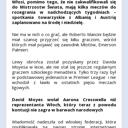
Włosi, pomimo tego, że nie zakwalifikowali się
do Mistrzostw Świata, mają kilka meczów do
rozegrania w nadchodzących tygodniach –
spotkania towarzyskie z Albanią i Austrią
zaplanowano na środę i niedzielę.
Nie ma w nich o co grać, ale Roberto Mancini będzie
miał szansę przyjrzeć się kilku graczom, wśród
których miał pojawić się zawodnik Młotów, Emerson
Palmieri.
Lewy obrońca został pozyskany przez Davida
Moyesa w lecie, ale nie stał się jeszcze regularnym
graczem szkockiego menadżera. Tylko trzy razy był
w podstawowej jedenastce w Premier League i nie
wchodził z ławki w ostatnich pięciu meczach
ligowych.
David Moyes wolał Aarona Cresswella niż
reprezentanta Włoch, który teraz z powodu
kontuzji nie zagra w barwach narodowych
Wiadomość nadeszła od włoskiej federacji, która
opublikowała na swojej stronie internetowej