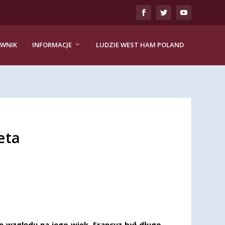
EWNIK
INFORMACJE
LUDZIE WEST HAM POLAND
eta
e względu na jego wiek. Francuz był długo