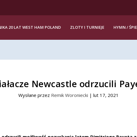
IKA 20 LAT WEST HAM POLAND
ZLOTY I TURNIEJE
HYMN / ŚPI
iałacze Newcastle odrzucili Pay
Wysłane przez
Remik Woroniecki
|
lut 17, 2021
 odrzucili możliwość pozyskania latem Dimitriego Payeta z