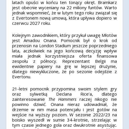
latach opuści w końcu ten tonący okręt. Bramkarz
jest obecnie wyceniany na 22 miliony funtów. Warto
jednak wspomnieć, że w lutym tego roku związał się
z Evertonem nową umową, która upływa dopiero w
czerwcu 2027 roku.
Kolejnym zawodnikiem, który przykuł uwagę Młotów
jest Amadou Onana. Pomocnik był o krok od
przenosin na London Stadium jeszcze poprzedniego
lata, aczkolwiek na jego końcową decyzję wpływ
miała jednak korzystniejsza oferta finansowa
zespołu z północy. Reprezentant Belgii ma
ewidentnie papiery na grę w lepszej drużynie,
dlatego niewykluczone, że po sezonie odejdzie z
Evertonu.
21-letni pomocnik przypomina swoim stylem gry
oraz sylwetką Declana Rice’a, dlatego
zainteresowanie
The Hammers
raczej nikogo nie
powinno dziwić. Onana nieraz udowadniał, że
drzemie w nim masa potencjału i jest gotów na
wejście na wyższy poziom. W sezonie 2022/23 na
boisko wyszedł w sumie 34-krotnie, strzelając w
tym czasie jednego gola oraz dwukrotnie asystując.