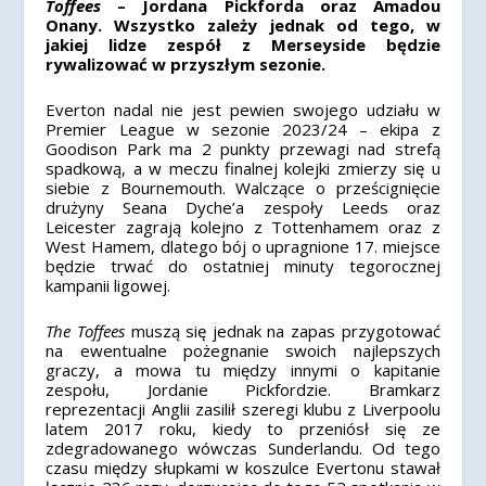
Toffees
– Jordana Pickforda oraz Amadou
Onany. Wszystko zależy jednak od tego, w
jakiej lidze zespół z Merseyside będzie
rywalizować w przyszłym sezonie.
Everton nadal nie jest pewien swojego udziału w
Premier League w sezonie 2023/24 – ekipa z
Goodison Park ma 2 punkty przewagi nad strefą
spadkową, a w meczu finalnej kolejki zmierzy się u
siebie z Bournemouth. Walczące o prześcignięcie
drużyny Seana Dyche’a zespoły Leeds oraz
Leicester zagrają kolejno z Tottenhamem oraz z
West Hamem, dlatego bój o upragnione 17. miejsce
będzie trwać do ostatniej minuty tegorocznej
kampanii ligowej.
The Toffees
muszą się jednak na zapas przygotować
na ewentualne pożegnanie swoich najlepszych
graczy, a mowa tu między innymi o kapitanie
zespołu, Jordanie Pickfordzie. Bramkarz
reprezentacji Anglii zasilił szeregi klubu z Liverpoolu
latem 2017 roku, kiedy to przeniósł się ze
zdegradowanego wówczas Sunderlandu. Od tego
czasu między słupkami w koszulce Evertonu stawał