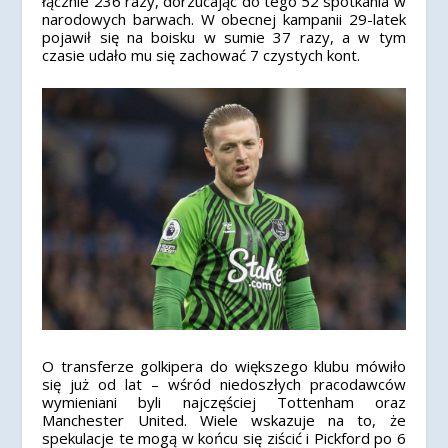
łącznie 236 razy, dorzucając do tego 52 spotkania w
narodowych barwach. W obecnej kampanii 29-latek
pojawił się na boisku w sumie 37 razy, a w tym
czasie udało mu się zachować 7 czystych kont.
O transferze golkipera do większego klubu mówiło
się już od lat – wśród niedoszłych pracodawców
wymieniani byli najczęściej Tottenham oraz
Manchester United. Wiele wskazuje na to, że
spekulacje te mogą w końcu się ziścić i Pickford po 6