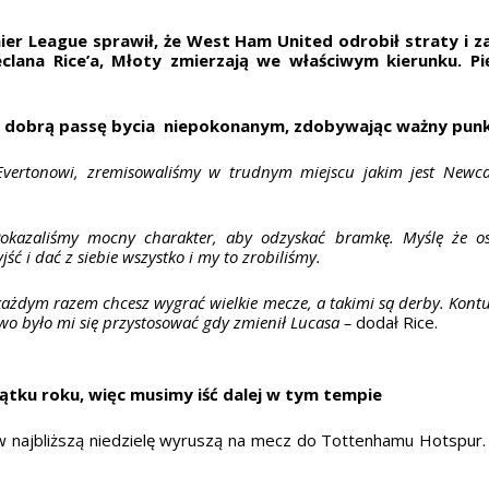
er League sprawił, że West Ham United odrobił straty i z
clana Rice’a, Młoty zmierzają we właściwym kierunku. P
je dobrą passę bycia niepokonanym, zdobywając ważny punk
vertonowi, zremisowaliśmy w trudnym miejscu jakim jest Newca
kazaliśmy mocny charakter, aby odzyskać bramkę. Myślę że osta
ć i dać z siebie wszystko i my to zrobiliśmy.
każdym razem chcesz wygrać wielkie mecze, a takimi są derby. Kontuzj
wo było mi się przystosować gdy zmienił Lucasa –
dodał Rice.
ątku roku, więc musimy iść dalej w tym tempie
 najbliższą niedzielę wyruszą na mecz do Tottenhamu Hotspur.