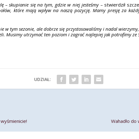
ę – skupianie się na tym, gdzie w niej jesteśmy –
stwierdził szcz
społów, które mają wpływ na naszą pozycję. Mamy presję za każ
e w tym sezonie, ale dobrze się przystosowaliśmy i nadal wierzym
li. Musimy utrzymać ten poziom i zagrać najlepiej jak potrafimy ze 
UDZIAŁ:
wyśmienicie!
Wahadło do w