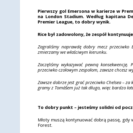
Pierwszy gol Emersona w karierze w Premi
na London Stadium. Według kapitana De
Premier League, to dobry wynik.
Rice był zadowolony, że zespół kontynuu
Zagraliśmy naprawdę dobry mecz przeciwko E
zmierzamy we właściwym kierunku.
Zaczęliśmy wykazywać pewną konsekwencję. Po
przeciwko czołowym zespołom, zawsze chcesz wyjś
Zawsze dobrze jest grać przeciwko Chelsea – za 
gramy z Tomášem już tak długo, więc bardzo łat
To dobry punkt – jesteśmy solidni od pocz
Młoty muszą kontynuować dobrą passę, gdy w
Forest.