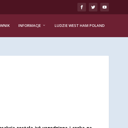
EWNIK
INFORMACJE
LUDZIE WEST HAM POLAND
sakcja została już uzgodniona i czeka na