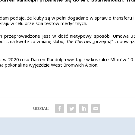
am podaje, że kluby są w pełni dogadane w sprawie transferu Ir
 kraju w celu przejścia testów medycznych.
th przeprowadzone jest w dość nietypowy sposób. Umowa 35
oliczną kwotę za zmianę klubu,
The Cherries
„przejmą” zobowiąza
w 2020 roku Darren Randolph wystąpił w koszulce Młotów 10-kro
a pokonali na wyjeździe West Bromwich Albion.
UDZIAŁ: