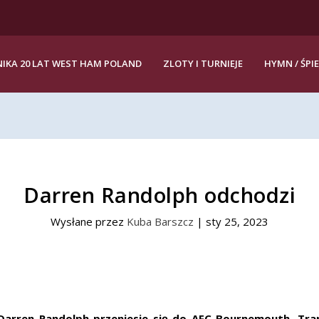
IKA 20 LAT WEST HAM POLAND
ZLOTY I TURNIEJE
HYMN / ŚPI
Darren Randolph odchodzi
Wysłane przez
Kuba Barszcz
|
sty 25, 2023
 Darren Randolph przeniesie się do AFC Bournemouth. Tran