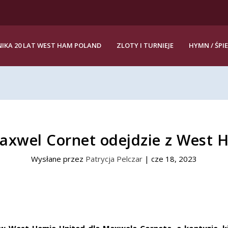
IKA 20 LAT WEST HAM POLAND
ZLOTY I TURNIEJE
HYMN / ŚPI
axwel Cornet odejdzie z West 
Wysłane przez
Patrycja Pelczar
|
cze 18, 2023
 w West Hamie United dla Maxwela Corneta, a kontuzje, k