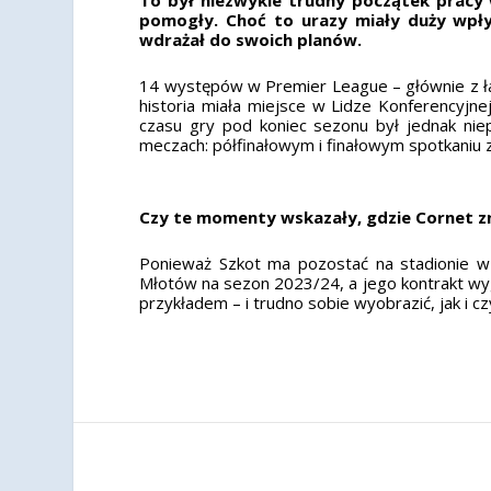
pomogły. Choć to urazy miały duży wpły
wdrażał do swoich planów.
14 występów w Premier League – głównie z ła
historia miała miejsce w Lidze Konferencyjn
czasu gry pod koniec sezonu był jednak ni
meczach: półfinałowym i finałowym spotkaniu z
Czy te momenty wskazały, gdzie Cornet z
Ponieważ Szkot ma pozostać na stadionie 
Młotów na sezon 2023/24, a jego kontrakt w
przykładem – i trudno sobie wyobrazić, jak i c