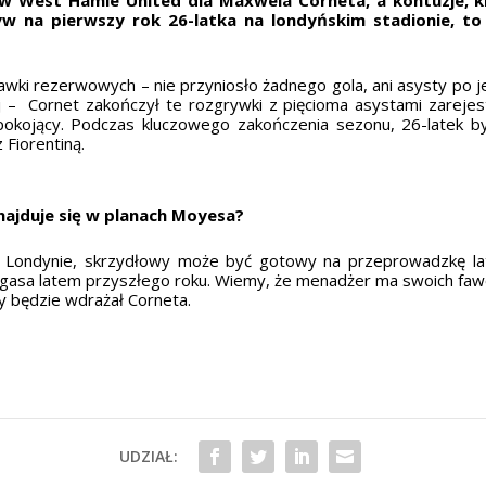
w na pierwszy rok 26-latka na londyńskim stadionie, to 
wki rezerwowych – nie przyniosło żadnego gola, ani asysty po j
ej – Cornet zakończył te rozgrywki z pięcioma asystami zarej
epokojący. Podczas kluczowego zakończenia sezonu, 26-latek 
 Fiorentiną.
najduje się w planach Moyesa?
w Londynie, skrzydłowy może być gotowy na przeprowadzkę la
ygasa latem przyszłego roku. Wiemy, że menadżer ma swoich fa
zy będzie wdrażał Corneta.
UDZIAŁ: