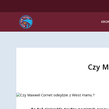
KRON
Czy M
To był niezwykle trudny początek pracy