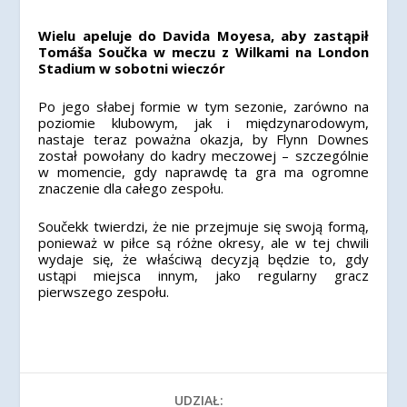
Wielu apeluje do Davida Moyesa, aby zastąpił
Tomáša Součka w meczu z Wilkami na London
Stadium w sobotni wieczór
Po jego słabe
j formie w tym sezonie, zarówno na
poziomie klubowym, jak i międzynarodowym,
nastaje teraz poważna okazja, by ​​Flynn Downes
został powołany do kadry meczowej – szczególnie
w
momencie, gdy naprawdę ta gra ma ogromne
znaczenie dla całego zespołu.
Součekk twierdzi, że nie przejmuje się swoją formą,
ponieważ w piłce są różne okresy, ale w tej chwili
wydaje się, że właściwą decyzją będzie to, gdy
ustąpi miejsca innym, jako regularny gracz
pierwszego zespołu.
UDZIAŁ: