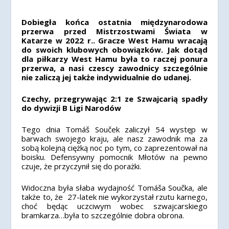
Dobiegła końca ostatnia międzynarodowa
przerwa przed Mistrzostwami Świata w
Katarze w 2022 r.. Gracze West Hamu wracają
do swoich klubowych obowiązków. Jak dotąd
dla piłkarzy West Hamu była to raczej ponura
przerwa, a nasi czescy zawodnicy szczególnie
nie zaliczą jej także indywidualnie do udanej.
Czechy, przegrywając 2:1 ze Szwajcarią spadły
do dywizji B Ligi Narodów
Tego dnia
Tomáš Souček zaliczył 54 występ w
barwach swojego kraju, ale nasz zawodnik ma za
sobą kolejną ciężką noc po tym, co zaprezentował na
boisku. D
efensywny pomocnik Młotów na pewno
czuje, że przyczynił się do porażki.
Widoczna była słaba wydajność Tomáša Součka, ale
także to, że
27-latek nie wykorzystał rzutu karnego,
choć będąc uczciwym wobec szwajcarskiego
bramkarza…była to szczególnie dobra obrona.