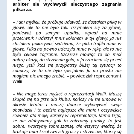
arbiter nie wychwycił nieczystego zagrania
piłkarza.
–
Fani myśleli, że próbuje udawać, że dostałem piłką w
głowę, ale to nie było tak. Trzymałem się za głowę,
ponieważ po samym upadku, wpadł na mnie
przeciwnik i uderzył mnie kolanem w tył głowy. Ja nie
chciałem pokazywać sędziemu, że piłka trafiła mnie w
głowę. Piłka na pewno uderzyła mnie w rękę, ale to nie
było celowe zagranie. Szczerze mówiąc to on miał
dobrą okazję do strzelenia gola, a ja rzuciłem się przed
niego. Jeśli ktoś się przypatrzy bliżej tej sytuacji to
zobaczy, że to nie było specjalnie. Ja po prostu nie
mogłem nic innego zrobić
. – powiedział reprezentant
Walii
–
Nie mogę teraz myśleć o reprezentacji Walii. Muszę
skupić się na grze dla klubu. Kończy mi się umowa w
okresie letnim i muszę dobrze wykonywać swoje
obowiązki i to będzie najlepsze dla mnie i oczywiście
również dla mojej kariery w reprezentacji. Mimo tego,
że nie zdobywamy goli to zbieramy punkty, to jest
dobre. Tworzymy sobie szansę, ale wszyscy wiedzą, że
brakuje nam kreatywnych graczy i strzelców, którzy są