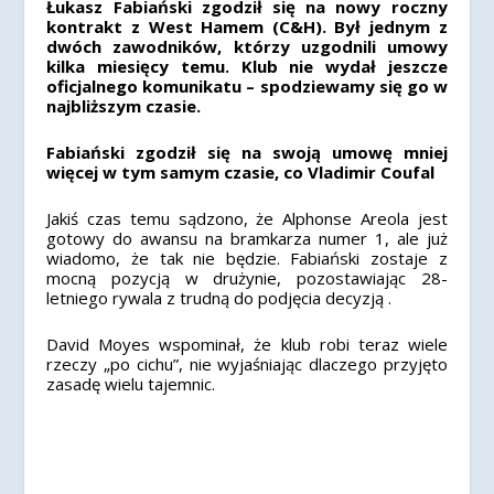
Łukasz Fabiański zgodził się na nowy roczny
kontrakt z West Hamem (C&H). Był jednym z
dwóch zawodników, którzy uzgodnili umowy
kilka miesięcy temu. Klub nie wydał jeszcze
oficjalnego komunikatu – spodziewamy się go w
najbliższym czasie.
Fabiański zgodził się na swoją umowę mniej
więcej w tym samym czasie, co Vladimir Coufal
Jakiś czas temu sądzono, że Alphonse Areola jest
gotowy do awansu na bramkarza numer 1, ale już
wiadomo, że tak nie będzie. Fabiański zostaje z
mocną pozycją w drużynie, pozostawiając 28-
letniego rywala z trudną do podjęcia decyzją .
David Moyes wspominał, że ​​klub robi teraz wiele
rzeczy „po cichu”, nie wyjaśniając dlaczego przyjęto
zasadę wielu tajemnic.