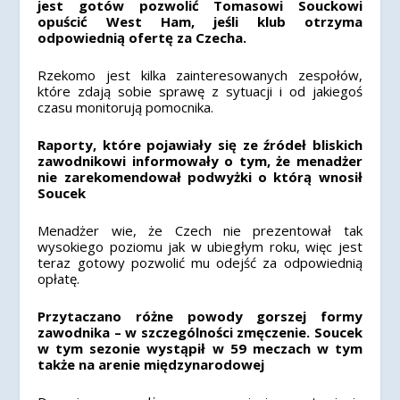
jest gotów pozwolić Tomasowi Souckowi
opuścić West Ham, jeśli klub otrzyma
odpowiednią ofertę za Czecha.
Rzekomo jest kilka zainteresowanych zespołów,
które zdają sobie sprawę z sytuacji i od jakiegoś
czasu monitorują pomocnika.
Raporty, które pojawiały się ze źródeł bliskich
zawodnikowi informowały o tym, że menadżer
nie zarekomendował podwyżki o którą wnosił
Soucek
Menadżer wie, że Czech nie prezentował tak
wysokiego poziomu jak w ubiegłym roku, więc jest
teraz gotowy pozwolić mu odejść za odpowiednią
opłatę.
Przytaczano różne powody gorszej formy
zawodnika – w szczególności zmęczenie. Soucek
w tym sezonie wystąpił w 59 meczach w tym
także na arenie międzynarodowej