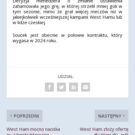
Decyzja menedżera o zmianie ustawienia
zahamowała jego grę, w której strzelił mniej goli w
tym sezonie, mimo że grał więcej meczów niż w
jakiejkolwiek wcześniejszej kampanii West Hamu lub
w lidze czeskiej.
Soucek jest obecnie w połowie kontraktu, który
wygasa w 2024 roku.
UDZIAŁ:
POPRZEDNI
NASTĘPNY
West Ham mocno naciska
West Ham złoży ofertę
na zakontraktowanie
dla Worralla, jeśli