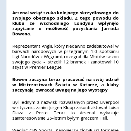
Arsenal wciąż szuka kolejnego skrzydłowego do
swojego obecnego składu. Z tego powodu do
klubu ze wschodniego Londynu wpłynęło
zapytanie o możliwość pozyskania Jarroda
Bowena.
Reprezentant Anglii, który niedawno zadebiutował w
barwach narodowych w przegranym 1:0 spotkaniu
Ligi Narodów z Węgrami, rozegrał dla Młotów sezon
swojego życia – strzelił 12 bramek i zanotował 10
asyst w Premier League.
Bowen zaczyna teraz pracować na swój udział
w Mistrzostwach Świata w Katarze, a kluby
zaczynają zwracać uwagę na jego występy
Był jednym z nazwisk rozważanych przez Liverpool
w styczniu, zanim Jurgen Klopp zakontraktował Luisa
Diaza z Porto. Teraz to Arsenal wykazuje
zainteresowanie 25-letnim byłym graczem Hull.
Według CBS Sports, Kanonierzy złożyli już formalne